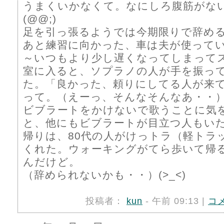
うまくいかなくて。なにしろ腹筋がな
(@@;)
足を引っ張るようでは今期限りで辞め
あと練習に向かった、車は夫が使って
～いつもより少し遅くなってしまって
室に入ると、ソプラノの人が手を振っ
た。「良かった、頼りにしてる人が来
って。（えーっ、そんなそんなあ・・
ビブラートをかけないで歌うことに気
と、他にもビブラートが目立つ人もい
帰りは、80代の人がけっトラ（軽トラ
くれた。ウォーキングがてら歩いて帰
んだけど。
（辞められないかも・・）(>_<)
投稿者：
kun
- 午前 09:13 |
コ