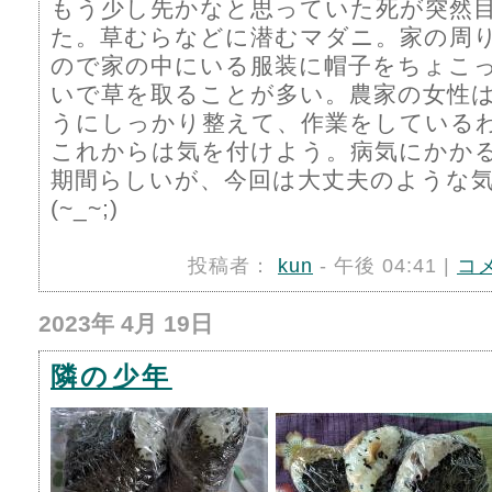
もう少し先かなと思っていた死が突然
た。草むらなどに潜むマダニ。家の周
ので家の中にいる服装に帽子をちょこ
いで草を取ることが多い。農家の女性
うにしっかり整えて、作業をしている
これからは気を付けよう。病気にかか
期間らしいが、今回は大丈夫のような
(~_~;)
投稿者：
kun
- 午後 04:41 |
コ
2023年 4月 19日
隣の少年