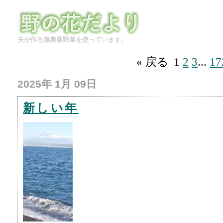
夫が作る無農薬野菜を使っています。
« 戻る
1
2
3
...
17
2025年 1月 09日
新しい年