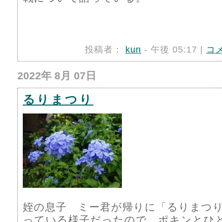
投稿者：
kun
- 午後 05:17 |
コ
2022年 8月 07日
るりまつり
姪の息子 ミー君が帰りに「るりまつ
っている様子だったので、ポキンとひ