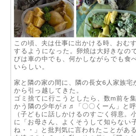
この頃、夫は仕事に出かける時、おむ
するようになった。卵焼は大好きなの
びは車の中でも、何かしながらでも食
いらしい。
家と隣の家の間に、隣の長女6人家族宅
から引っ越してきた。
ゴミ捨てに行こうとしたら、数m前を
かう隣の少年が♬♬「〇〇くーん」と
（子どもに話しかけるのすごく得意。
に「お母さん、よくそうして知らない
ね・・」と批判気に言われたことがあ