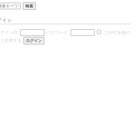
グイン
グインID:
パスワード:
このPCを他の
人と共用する