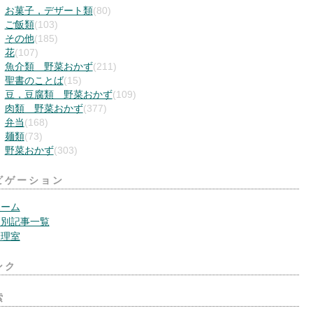
お菓子，デザート類
(80)
ご飯類
(103)
その他
(185)
花
(107)
魚介類 野菜おかず
(211)
聖書のことば
(15)
豆，豆腐類 野菜おかず
(109)
肉類 野菜おかず
(377)
弁当
(168)
麺類
(73)
野菜おかず
(303)
ビゲーション
ホーム
月別記事一覧
管理室
ンク
索