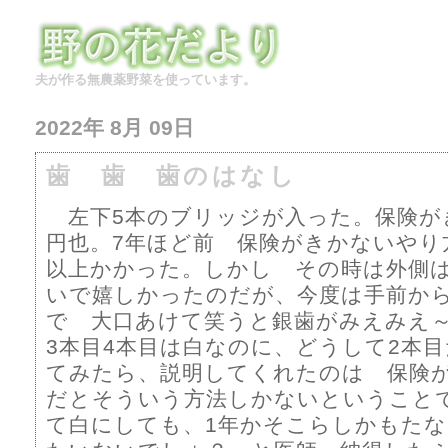
夫が作る無農薬野菜を使っています。
2022年 8月 09日
歯 歯 歯のはなし
左下5本のブリッジが入った。保険がきい
円也。7年ほど前 保険がきかないやり
以上かかった。しかし その時は外側
いで嬉しかったのだが、今度は手前から
で 大口あけて笑うと銀歯がみえみえ～～
3本目4本目は白なのに、どうして2本
てみたら、説明してくれたのは 保険
だとそういう方法しかないということ
て白にしても、1年かそこらしかもた