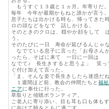
おきる。
もうすぐ１３歳と１ヵ月。年寄りだ。
毎年 今年が最期かもねと誰かが言
息子たちは出かける時も、帰ってきた
ロの頭などをなで 話しかける。
そのときのクロは、穏やか顔をして 
う。
そのたびに一日 寿命が延びるんじゃ
なでている息子に言った「お母さん
ったら、そばに来て 一日に一回は
なでて♪ 長生きすると思うよ」 笑っ
ぐ付け加えて言った。
「ま、そんな姿で長生きしたら迷惑だ
１週間ほど前、教会の仲間たちと
福
ニア
に奉仕に行った。
草取りと傾聴ボランティア。
ご老人に寄り添い、目も耳も口も体も
に向けて時をともに過ごす。