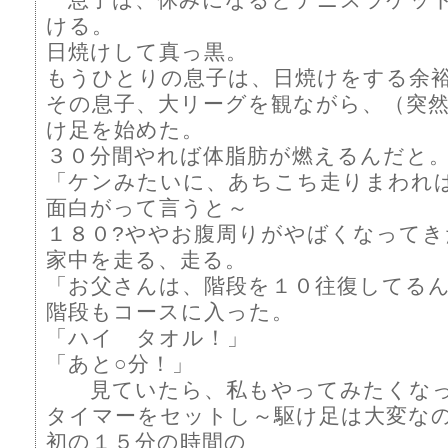
ける。
日焼けして真っ黒。
もうひとりの息子は、日焼けをする余
その息子、大リーグを観ながら、（突
け足を始めた。
３０分間やれば体脂肪が燃えるんだと
「ケンみたいに、あちこち走りまわれ
面白がって言うと～
１８０?ややお腹周りがやばくなってき
家中を走る、走る。
「お父さんは、階段を１０往復してるん
階段もコースに入った。
「ハイ タオル！」
「あと○分！」
見ていたら、私もやってみたくな
タイマーをセットし～駆け足は大変な
初の１５分の時間の