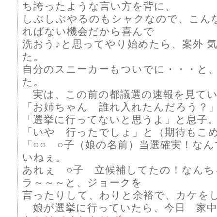
ち誇ったような言い方を背に、
しぶしぶやるのもシャクなので、こん
ればない機会だから喜んで
洗おう♪と思ってやり始めたら、案外 
た。
自分のスニーカーもついでに・・・と
た。
実は、この前の都議選の速報を見てい
「お姉ちゃん 誰れ入れたんだろう？
「選挙に行ってないと思うよ」と息子
「いや 行ったでしょ」と（期待もこ
「○○ ○子（娘の名前）当選確実！な
いねぇ。
あれぇ ○子 立候補してたの！なんち
ラ～～～と、ジョークを
言ったりして、わりと余裕で、カケを
娘が選挙に行っていたら、今日 家中