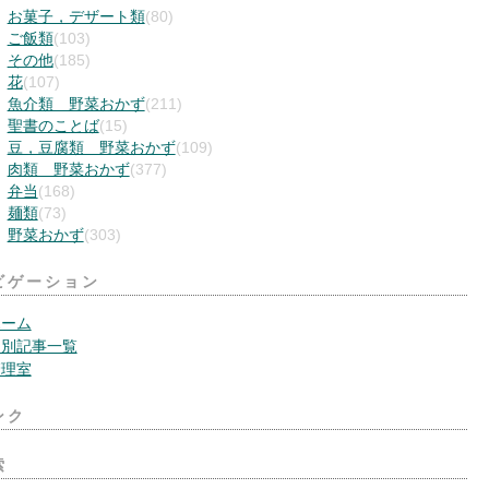
お菓子，デザート類
(80)
ご飯類
(103)
その他
(185)
花
(107)
魚介類 野菜おかず
(211)
聖書のことば
(15)
豆，豆腐類 野菜おかず
(109)
肉類 野菜おかず
(377)
弁当
(168)
麺類
(73)
野菜おかず
(303)
ビゲーション
ホーム
月別記事一覧
管理室
ンク
索