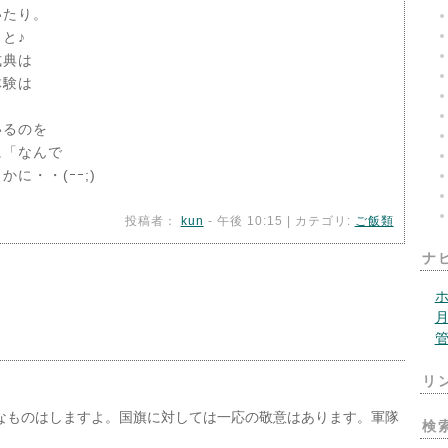
いたり。
と♪
式典は
体験は
いるのを
子に「なんで
・・(ｰｰ;)
投稿者：
kun
- 午後 10:15 | カテゴリ:
ご飯類
ナ
リ
なものはしますよ。国旗に対しては一応の敬意はあります。軍隊
検