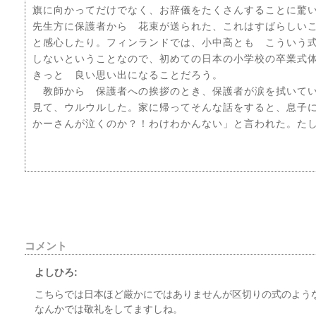
旗に向かってだけでなく、お辞儀をたくさんすることに驚
先生方に保護者から 花束が送られた、これはすばらしいこ
と感心したり。フィンランドでは、小中高とも こういう
しないということなので、初めての日本の小学校の卒業式
きっと 良い思い出になることだろう。
教師から 保護者への挨拶のとき、保護者が涙を拭いて
見て、ウルウルした。家に帰ってそんな話をすると、息
かーさんが泣くのか？！わけわかんない」と言われた。たしかに
コメント
よしひろ:
こちらでは日本ほど厳かにではありませんが区切りの式のよう
なんかでは敬礼をしてますしね。