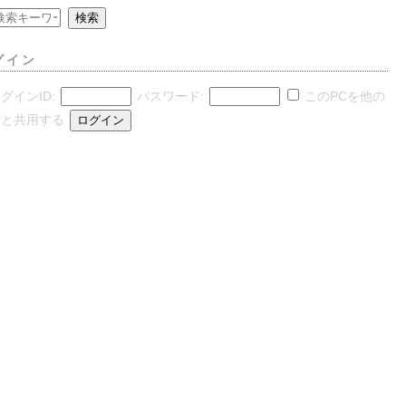
グイン
グインID:
パスワード:
このPCを他の
人と共用する