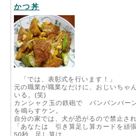
かつ丼
「では、表彰式を行います！」
元の職業が職業なだけに、おじいちゃ
いる。(笑)
カンシャク玉の鉄砲で バンバンバー
を鳴らすケン。
自分の家では、犬が恐がるので禁止さ
「あなたは 引き算足し算カードを頑
50秒 足し算は