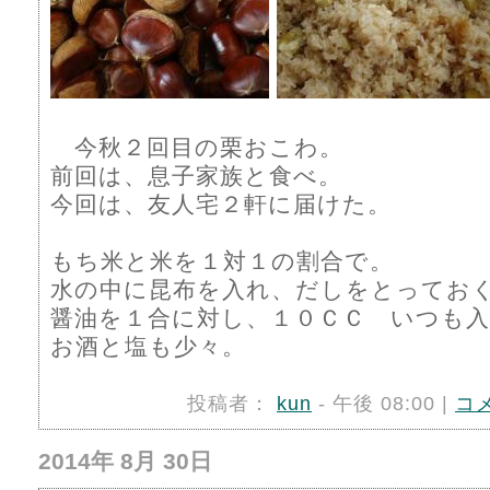
今秋２回目の栗おこわ。
前回は、息子家族と食べ。
今回は、友人宅２軒に届けた。
もち米と米を１対１の割合で。
水の中に昆布を入れ、だしをとってお
醤油を１合に対し、１０ＣＣ いつも
お酒と塩も少々。
投稿者：
kun
- 午後 08:00 |
コ
2014年 8月 30日