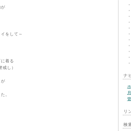
り物が
タイをして～
。
下に着る
警戒し）
ナ
きさが
きた。
リ
検