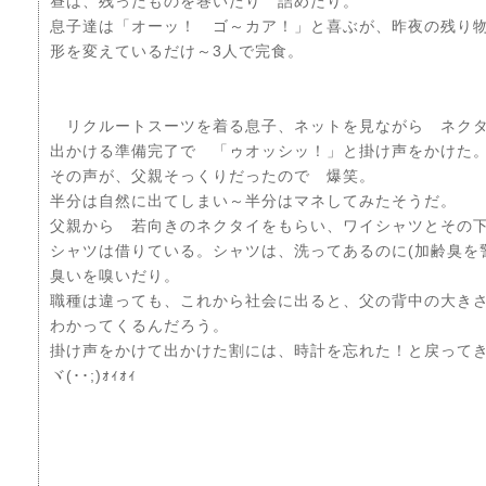
昼は、残ったものを巻いたり 詰めたり。
息子達は「オーッ！ ゴ～カア！」と喜ぶが、昨夜の残
形を変えているだけ～3人で完食。
リクルートスーツを着る息子、ネットを見ながら ネク
出かける準備完了で 「ゥオッシッ！」と掛け声をかけた
その声が、父親そっくりだったので 爆笑。
半分は自然に出てしまい～半分はマネしてみたそうだ。
父親から 若向きのネクタイをもらい、ワイシャツとその
シャツは借りている。シャツは、洗ってあるのに(加齢臭を
臭いを嗅いだり。
職種は違っても、これから社会に出ると、父の背中の大
わかってくるんだろう。
掛け声をかけて出かけた割には、時計を忘れた！と戻って
ヾ(･･;)ｫｨｫｨ