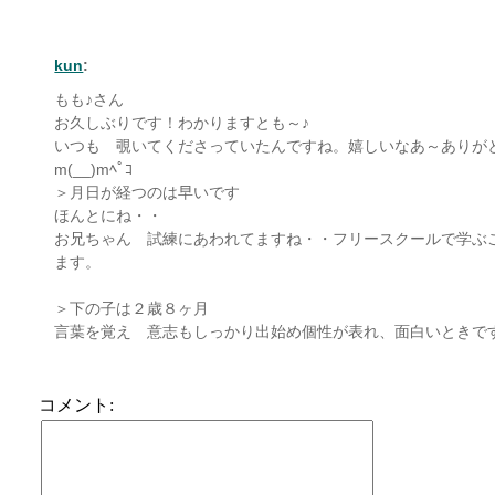
kun
:
もも♪さん
お久しぶりです！わかりますとも～♪
いつも 覗いてくださっていたんですね。嬉しいなあ～ありが
m(__)mﾍﾟｺ
＞月日が経つのは早いです
ほんとにね・・
お兄ちゃん 試練にあわれてますね・・フリースクールで学ぶ
ます。
＞下の子は２歳８ヶ月
言葉を覚え 意志もしっかり出始め個性が表れ、面白いときで
コメント: