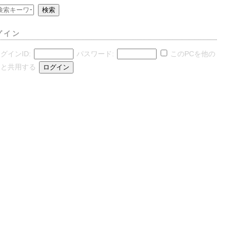
グイン
グインID:
パスワード:
このPCを他の
人と共用する