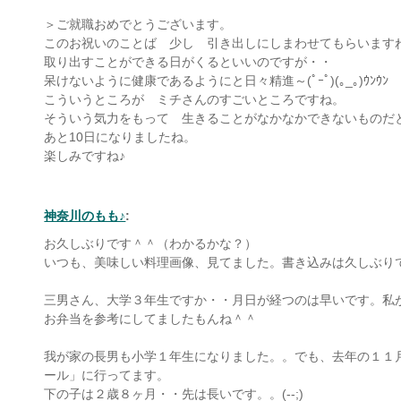
＞ご就職おめでとうございます。
このお祝いのことば 少し 引き出しにしまわせてもらいます
取り出すことができる日がくるといいのですが・・
呆けないように健康であるようにと日々精進～(ﾟｰﾟ)(｡_｡)ｳﾝｳﾝ
こういうところが ミチさんのすごいところですね。
そういう気力をもって 生きることがなかなかできないものだ
あと10日になりましたね。
楽しみですね♪
神奈川のもも♪
:
お久しぶりです＾＾（わかるかな？）
いつも、美味しい料理画像、見てました。書き込みは久しぶり
三男さん、大学３年生ですか・・月日が経つのは早いです。私
お弁当を参考にしてましたもんね＾＾
我が家の長男も小学１年生になりました。。でも、去年の１１
ール」に行ってます。
下の子は２歳８ヶ月・・先は長いです。。(--;)