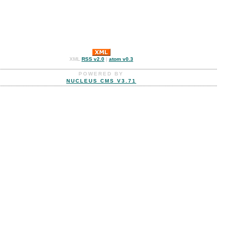
XML
RSS v2.0
|
atom v0.3
POWERED BY
NUCLEUS CMS V3.71