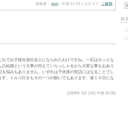
投稿者：
kun
- 午後 01:56 | カテゴリ:
ご飯類
ロ
ロ
これでお子様全員社会人になられたわけですね。一応はホッとな
んの結婚という大事が控えていらっしゃるから大変な事もおあり
配も悩みもありません。いずれは子供達の世話にはなることでし
ます。トルコ行きもその一つの願いでもあります。後１０日にな
(2008年 3月 14日 午後 04:06)