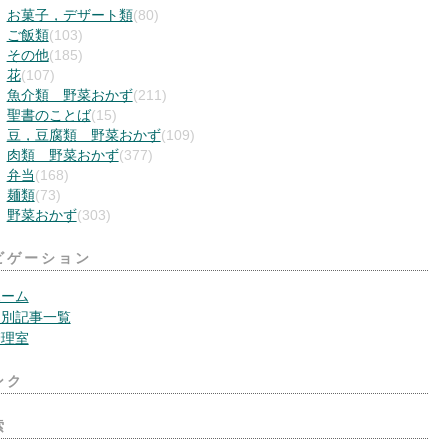
お菓子，デザート類
(80)
ご飯類
(103)
その他
(185)
花
(107)
魚介類 野菜おかず
(211)
聖書のことば
(15)
豆，豆腐類 野菜おかず
(109)
肉類 野菜おかず
(377)
弁当
(168)
麺類
(73)
野菜おかず
(303)
ビゲーション
ホーム
月別記事一覧
管理室
ンク
索