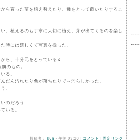
種から育った苗を植え替えたり、種をとって蒔いたりするこ
て
迷い、植えるのも丁寧に大切に植え、芽が出てくるのを楽し
いた時には嬉しくて写真を撮った。
たから、十分元をとっている♬
位前のもの。
ている。
だんだん汚れたり色が落ちたりで～汚らしかった。
まう。
良いのだろう
いている。
投稿者：
kun
- 午後 03:20 |
コメント
|
固定リンク