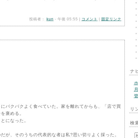
投稿者：
kun
- 午後 05:55 |
コメント
|
固定リンク
ナ
うにバクバクよく食べていた。家を離れてからも、「店で買
リ
ーを褒める。
ことになった。
検
だが、そのうちの代表的な者は私?思い切りよく採った。