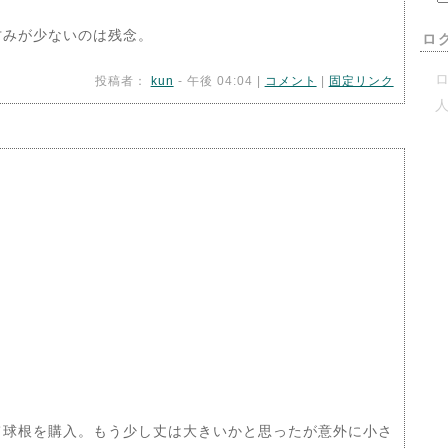
甘みが少ないのは残念。
ロ
ロ
投稿者：
kun
- 午後 04:04 |
コメント
|
固定リンク
球根を購入。もう少し丈は大きいかと思ったが意外に小さ