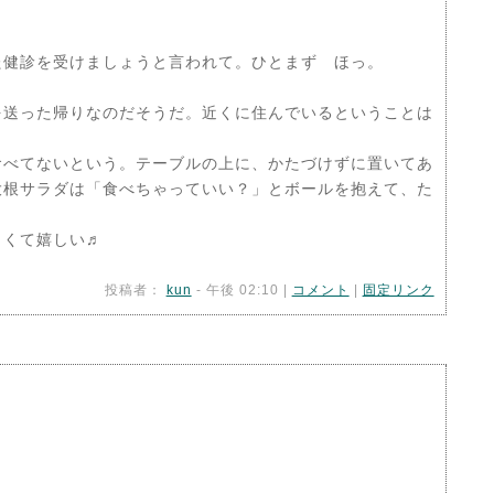
た健診を受けましょうと言われて。ひとまず ほっ。
を送った帰りなのだそうだ。近くに住んでいるということは
食べてないという。テーブルの上に、かたづけずに置いてあ
大根サラダは「食べちゃっていい？」とボールを抱えて、た
しくて嬉しい♬
投稿者：
kun
- 午後 02:10 |
コメント
|
固定リンク