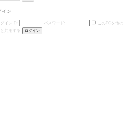
グイン
グインID:
パスワード:
このPCを他の
人と共用する