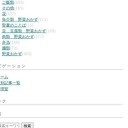
ご飯類
(103)
その他
(185)
花
(107)
魚介類 野菜おかず
(211)
聖書のことば
(15)
豆，豆腐類 野菜おかず
(109)
肉類 野菜おかず
(377)
弁当
(168)
麺類
(73)
野菜おかず
(303)
ビゲーション
ホーム
月別記事一覧
管理室
ンク
索