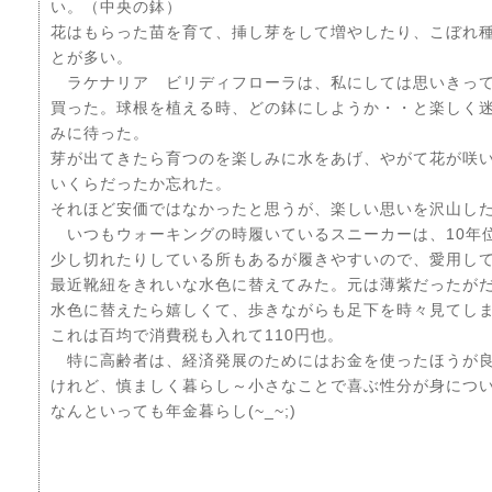
い。（中央の鉢）
花はもらった苗を育て、挿し芽をして増やしたり、こぼれ
とが多い。
ラケナリア ビリディフローラは、私にしては思いきっ
買った。球根を植える時、どの鉢にしようか・・と楽しく
みに待った。
芽が出てきたら育つのを楽しみに水をあげ、やがて花が咲
いくらだったか忘れた。
それほど安価ではなかったと思うが、楽しい思いを沢山し
いつもウォーキングの時履いているスニーカーは、10年
少し切れたりしている所もあるが履きやすいので、愛用し
最近靴紐をきれいな水色に替えてみた。元は薄紫だったが
水色に替えたら嬉しくて、歩きながらも足下を時々見てし
これは百均で消費税も入れて110円也。
特に高齢者は、経済発展のためにはお金を使ったほうが
けれど、慎ましく暮らし～小さなことで喜ぶ性分が身につ
なんといっても年金暮らし(~_~;)