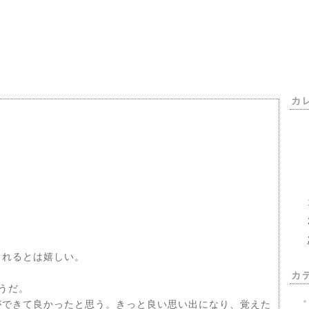
カ
。
くれるとは嬉しい。
カ
うだ。
ができて良かったと思う。きっと良い思い出になり、覚えた