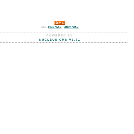
XML
RSS v2.0
|
atom v0.3
POWERED BY
NUCLEUS CMS V3.71