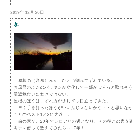
2019年 12月 20日
冬
屋根の（洋風）瓦が、ひとつ割れてずれている。
お風呂のふたのパッキンが劣化して一部がぼろっと取れそ
最近気付いたわけではない。
屋根のほうは、ずれ方が少しずつ目立ってきた。
早く手を打ったほうがいいんじゃないかな・・と思いなが
ことのベスト1と2に大浮上。
前の家が、20年でシロアリの餌となり、その後この家を
両手を使って数えてみたら～17年！