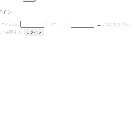
グイン
グインID:
パスワード:
このPCを他の
人と共用する