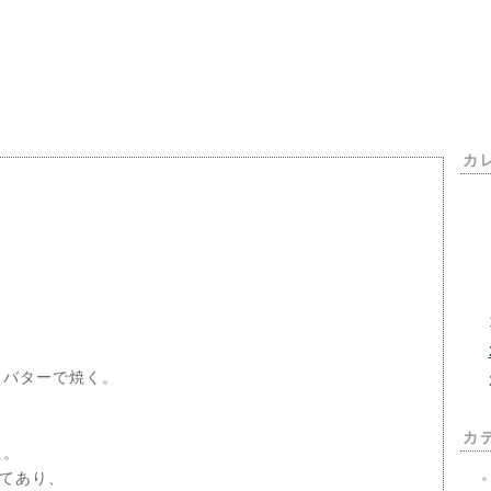
カ
 バターで焼く。
カ
た。
てあり、