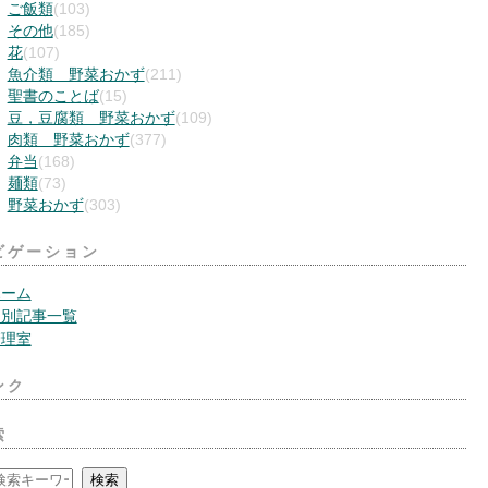
ご飯類
(103)
その他
(185)
花
(107)
魚介類 野菜おかず
(211)
聖書のことば
(15)
豆，豆腐類 野菜おかず
(109)
肉類 野菜おかず
(377)
弁当
(168)
麺類
(73)
野菜おかず
(303)
ビゲーション
ホーム
月別記事一覧
管理室
ンク
索