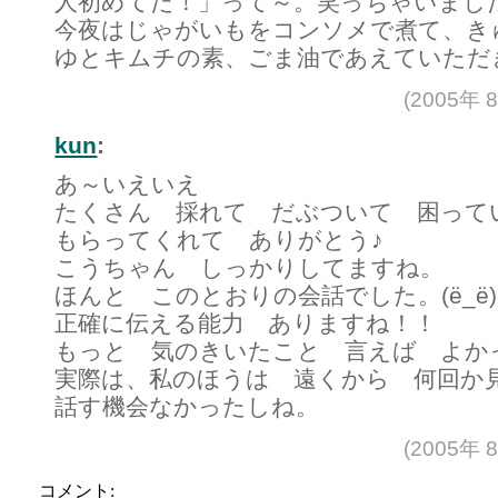
人初めてだ！」って～。笑っちゃいまし
今夜はじゃがいもをコンソメで煮て、き
ゆとキムチの素、ごま油であえていただ
(2005年 
kun
:
あ～いえいえ
たくさん 採れて だぶついて 困って
もらってくれて ありがとう♪
こうちゃん しっかりしてますね。
ほんと このとおりの会話でした。(ё_ё)ｷ
正確に伝える能力 ありますね！！
もっと 気のきいたこと 言えば よか
実際は、私のほうは 遠くから 何回か
話す機会なかったしね。
(2005年 
コメント: