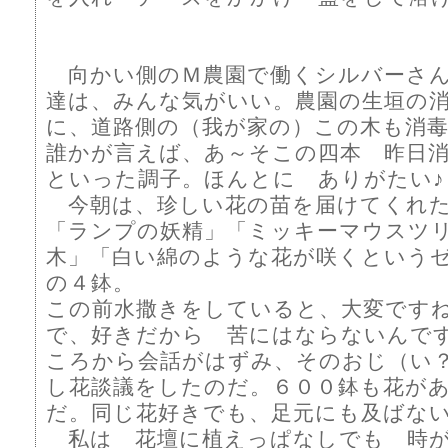
向かい側のＭ農園で働くシルバーさん
達は、みんな気がいい。農園の生垣の
に、道路側の（我が家の）この木も消
誰かが言えば、あ～そこの四本 昨日
といった調子。ほんとに ありがたい♪
今朝は、珍しい花の苗を届けてくれ
「ランプの妖精」「ミッキーマウスツ
木」「白い綿のような花が咲くという
の４鉢。
この前水撒きをしていると、大変です
で、好きだから 苦にはならないんで
ころから会話がはずみ、そのおじ（い
し花談議をしたのだ。６００鉢も花が
だ。同じ花好きでも、足元にも及ばな
私は 花壇に植えっぱなしでも 時が