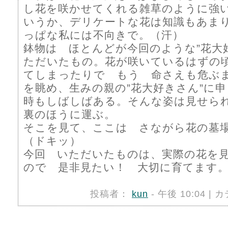
し花を咲かせてくれる雑草のように強い
いうか、デリケートな花は知識もあま
っぱな私には不向きで。（汗）
鉢物は ほとんどが今回のような”花大
ただいたもの。花が咲いているはずの
てしまったりで もう 命さえも危ぶ
を眺め、生みの親の”花大好きさん”に
時もしばしばある。そんな姿は見せら
裏のほうに運ぶ。
そこを見て、ここは さながら花の墓
（ドキッ）
今回 いただいたものは、実際の花を
ので 是非見たい！ 大切に育てます
投稿者：
kun
- 午後 10:04 |