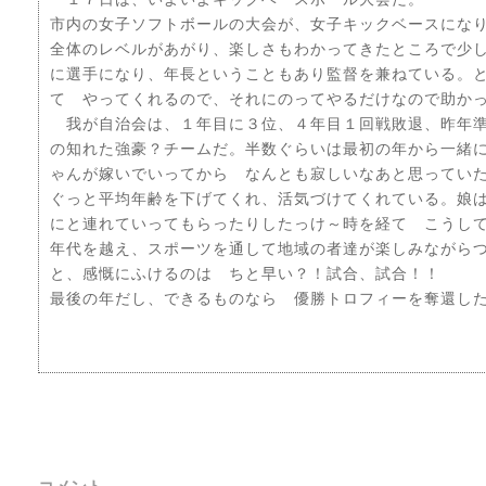
市内の女子ソフトボールの大会が、女子キックベースにな
全体のレベルがあがり、楽しさもわかってきたところで少
に選手になり、年長ということもあり監督を兼ねている。
て やってくれるので、それにのってやるだけなので助か
我が自治会は、１年目に３位、４年目１回戦敗退、昨年準
の知れた強豪？チームだ。半数ぐらいは最初の年から一緒
ゃんが嫁いでいってから なんとも寂しいなあと思ってい
ぐっと平均年齢を下げてくれ、活気づけてくれている。娘
にと連れていってもらったりしたっけ～時を経て こうし
年代を越え、スポーツを通して地域の者達が楽しみながら
と、感慨にふけるのは ちと早い？！試合、試合！！
最後の年だし、できるものなら 優勝トロフィーを奪還し