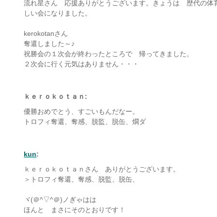
流れ星さん 応援ありがとうございます。きょうは 歴代の体
しい会になりました。
kerokotanさん
奪還しました～♪
祝勝会の１次会が終わったところで 帰ってきました。
２次会に行く元気はありません・・・
ｋｅｒｏｋｏｔａｎ:
優勝おめでとう、すごいもんだなー。
トロフィ奪還、奪感、脱監、脱缶、燗ダ
kun
:
ｋｅｒｏｋｏｔａｎさん ありがとうございます。
＞トロフィ奪還、奪感、脱監、脱缶、
ヾ(＠^▽^＠)ノぎゃはは
ほんと まさにそのとおりです！