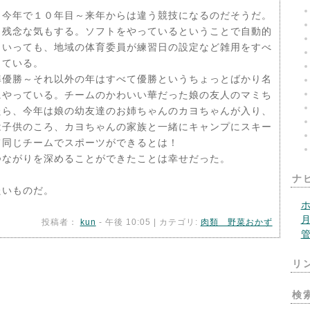
り今年で１０年目～来年からは違う競技になるのだそうだ。
し残念な気もする。ソフトをやっているということで自動的
といっても、地域の体育委員が練習日の設定など雑用をすべ
っている。
優勝～それ以外の年はすべて優勝というちょっとばかり名
にやっている。チームのかわいい華だった娘の友人のマミち
たら、今年は娘の幼友達のお姉ちゃんのカヨちゃんが入り、
は子供のころ、カヨちゃんの家族と一緒にキャンプにスキー
て同じチームでスポーツができるとは！
つながりを深めることができたことは幸せだった。
ナ
たいものだ。
投稿者：
kun
- 午後 10:05 | カテゴリ:
肉類 野菜おかず
リ
検