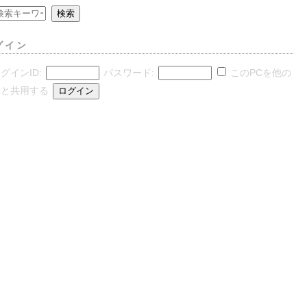
グイン
グインID:
パスワード:
このPCを他の
人と共用する