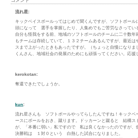
コメント
流れ星:
キックベイスボールってはじめて聞くんですが、ソフトボール
頭になって 選手を掌握したり、人集めでもご苦労なさってい
自分も怪我をする前、地域のソフトボールのチームに二十数年
もチームは存続していて、１３２チームあるんですが、最近は
スまで上がったときもあったですが。（ちょっと自慢になりま
くんさん、地域社会の発展のためにも頑張ってください。応援
kerokotan:
奪還できたでしょうか。
kun
:
流れ星さんも ソフトボールやってらしたんですね！キックベ
ースにボールをおき、蹴ります。ドッカーンと蹴ると 結構ス
が、「本番に弱い」私ですので 私は良くなかったのですが、
決勝戦は １対０という 白熱した試合になりました。