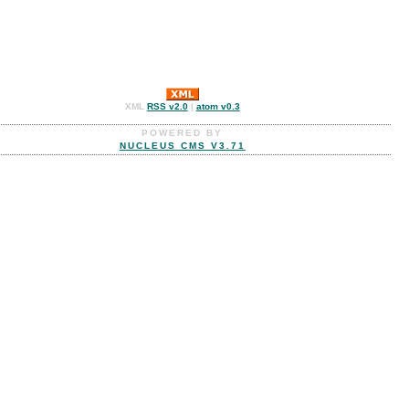
XML
RSS v2.0
|
atom v0.3
POWERED BY
NUCLEUS CMS V3.71