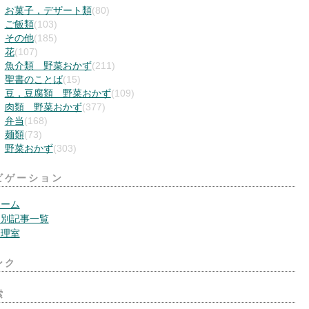
お菓子，デザート類
(80)
ご飯類
(103)
その他
(185)
花
(107)
魚介類 野菜おかず
(211)
聖書のことば
(15)
豆，豆腐類 野菜おかず
(109)
肉類 野菜おかず
(377)
弁当
(168)
麺類
(73)
野菜おかず
(303)
ビゲーション
ホーム
月別記事一覧
管理室
ンク
索