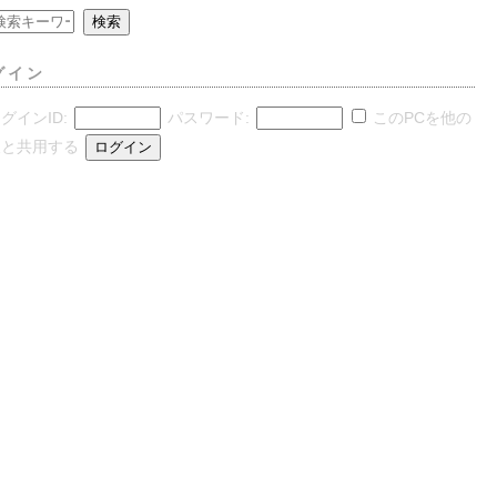
グイン
グインID:
パスワード:
このPCを他の
人と共用する