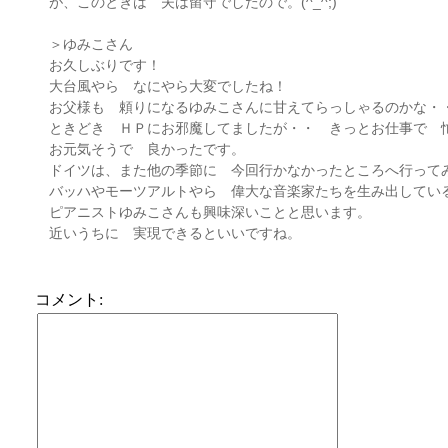
が、このときは 夫は留守でしたので。(^_^;)
＞ゆみこさん
お久しぶりです！
大台風やら なにやら大変でしたね！
お父様も 頼りになるゆみこさんに甘えてらっしゃるのかな・
ときどき ＨＰにお邪魔してましたが・・ きっとお仕事で 
お元気そうで 良かったです。
ドイツは、また他の季節に 今回行かなかったところへ行って
バッハやモーツアルトやら 偉大な音楽家たちを生み出してい
ピアニストゆみこさんも興味深いことと思います。
近いうちに 実現できるといいですね。
コメント: