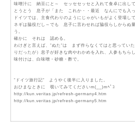
味噌汁に 納豆にと～ セッセセッセと入れて食卓に出し
とうとう 息子が「また これか・・最近 なんにでも入
ドイツでは、主食代わりのようにじゃがいもがよく登場し
ネギは脇役だし～でも 息子に言わせれば脇役らしからぬ
う。
確かに それは 認める。
わけぎと言えば、”ぬた”は まず作らなくてはと思ってい
りだったが）息子が好きな肉やわかめを入れ、人参もちら
味付けは、白味噌・砂糖・酢で。
”ドイツ旅行記” ようやく後半に入りました。
おひまなときに 覗いてみてくださいm(__)mﾍﾟｺ
http://kun.veritas.jp/refresh-germany4.htm
http://kun.veritas.jp/refresh-germany5.htm