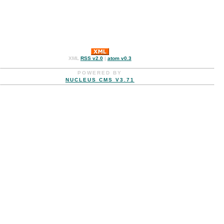
XML
RSS v2.0
|
atom v0.3
POWERED BY
NUCLEUS CMS V3.71