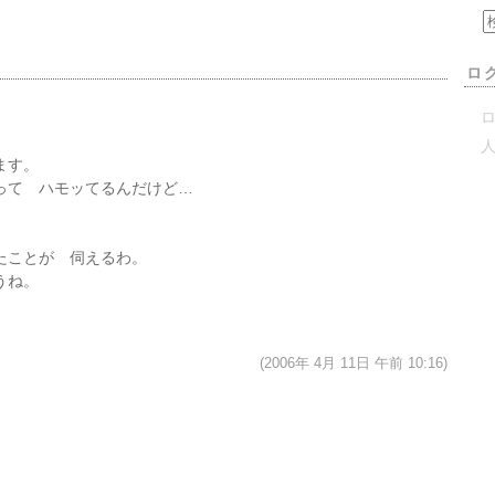
ロ
ロ
ます。
って ハモッてるんだけど…
たことが 伺えるわ。
うね。
(2006年 4月 11日 午前 10:16)