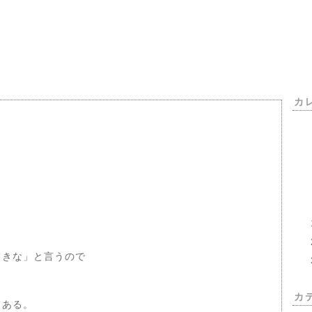
カ
てきな」と言うので
カ
てある。