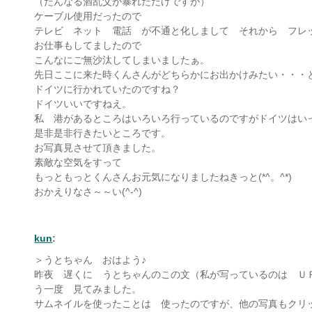
（たんなる酒乱父が暴れただけですが）
ケーブル使用だったので
テレビ ネット 電話 が不通と化しまして それから フレ
お仕事もしてましたので
こんなにご無沙汰してしまいましたぁ。
先日ここに来た時くんさんがどちらかにお出かけみたい・・・
ドイツに行かれていたのですね？
ドイツいいですねえ。
私 港があるところはいろいろ行っているのですがドイツはい
是非是非行きたいところです。
お写真見させて頂きました。
素敵な空気をすって
もっともっとくんさんお元気になりましたねきっと(*^。^*)
おかえりなさ～～い(^-^)
kun
:
＞うとちゃん おはよう♪
昨夜 遅くに うとちゃんのこの文（私が写っているのは Ｕ
う一度 見てみました。
サムネイルを使ったことは 使ったのですが、他の写真もクリ