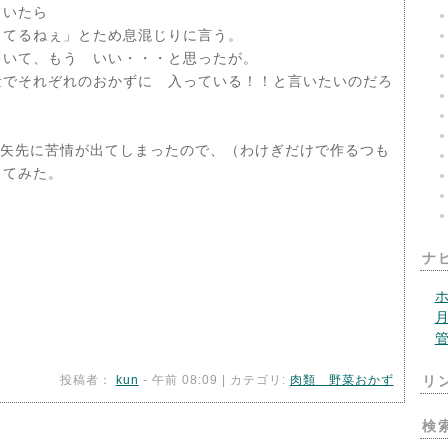
ていたら
ってるねぇ」とため息混じりに言う。
ていて、もう いい・・・と思ったが。
量でそれぞれのおかずに 入っている！！と言いたいのだろ
た矢先に苦情が出てしまったので、（わけぎだけで作るつも
してみた。
ナ
投稿者：
kun
- 午前 08:09 | カテゴリ:
肉類 野菜おかず
リ
検