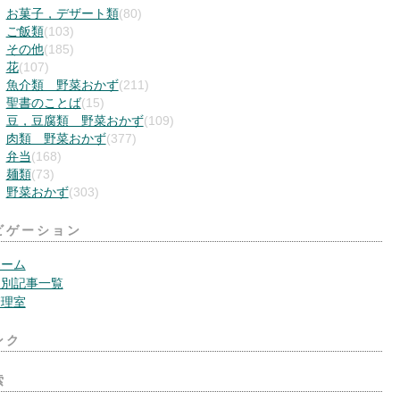
お菓子，デザート類
(80)
ご飯類
(103)
その他
(185)
花
(107)
魚介類 野菜おかず
(211)
聖書のことば
(15)
豆，豆腐類 野菜おかず
(109)
肉類 野菜おかず
(377)
弁当
(168)
麺類
(73)
野菜おかず
(303)
ビゲーション
ホーム
月別記事一覧
管理室
ンク
索