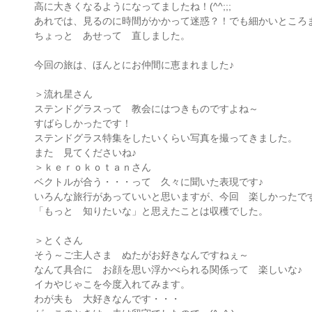
高に大きくなるようになってましたね！(^^;;;
あれでは、見るのに時間がかかって迷惑？！でも細かいところ
ちょっと あせって 直しました。
今回の旅は、ほんとにお仲間に恵まれました♪
＞流れ星さん
ステンドグラスって 教会にはつきものですよね～
すばらしかったです！
ステンドグラス特集をしたいくらい写真を撮ってきました。
また 見てくださいね♪
＞ｋｅｒｏｋｏｔａｎさん
ベクトルが合う・・・って 久々に聞いた表現です♪
いろんな旅行があっていいと思いますが、今回 楽しかったで
「もっと 知りたいな」と思えたことは収穫でした。
＞とくさん
そう～ご主人さま ぬたがお好きなんですねぇ～
なんて具合に お顔を思い浮かべられる関係って 楽しいな♪
イカやじゃこを今度入れてみます。
わが夫も 大好きなんです・・・