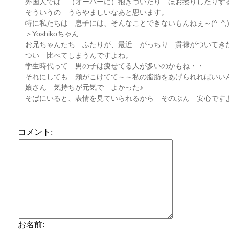
外国人では （オーバーに）抱きついたり ほお擦りしたりす
そういうの うらやましいなあと思います。
特に私たちは 息子には、そんなことできないもんねぇ～(^_^;
＞Yoshikoちゃん
お兄ちゃんたち ふたりが、最近 がっちり 貫禄がついてき
つい 比べてしまうんですよね。
学生時代って 男の子は痩せてる人が多いのかもね・・
それにしても 頬がこけてて～～私の脂肪をあげられればいい
娘さん 気持ちが元気で よかった♪
そばにいると、表情を見ていられるから そのぶん 安心です
コメント:
お名前: