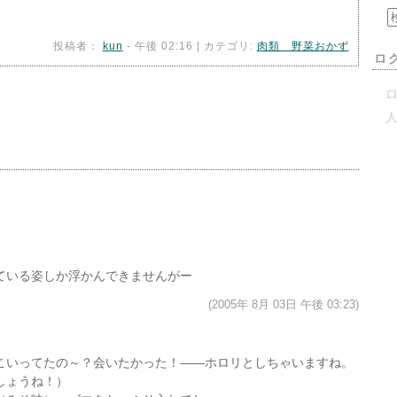
投稿者：
kun
- 午後 02:16 | カテゴリ:
肉類 野菜おかず
ロ
ロ
ている姿しか浮かんできませんがー
(2005年 8月 03日 午後 03:23)
こいってたの～？会いたかった！――ホロリとしちゃいますね。
しょうね！）