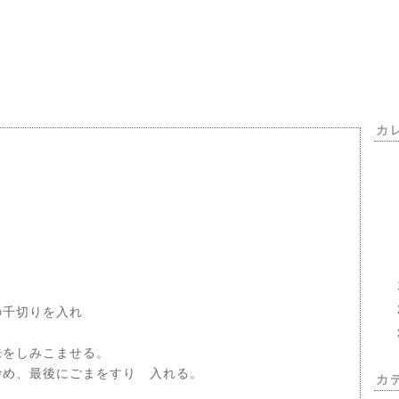
カ
の千切りを入れ
味をしみこませる。
炒め、最後にごまをすり 入れる。
カ