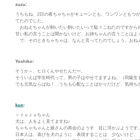
zuzu:
うちもね、2日の夜ちゃちゃがキューンとも、ワンワンともつ
てたのでした。
おねえちゃんが飼いたい飼いたいって駄々こねたのですから
甘い私の言うことは聞かないけど、お姉ちゃんの言うことはよ
で、そのときちゃちゃは、なんと言ってたのでしょう。おね
Yoshiko:
そうか～、ヒロくんやせたんだー。
そういえば学生時代って、男の子はやせてますよね。（同級生
でも元気ならばね！…うちも心配なことばかりだけど、気持ち
kun
:
＞ｚｕｚｕちゃん
犬は、人をよく見てますね♪
ちゃちゃちゃんと娘さんの再会のようす 目に浮かぶようです
日本人は、喜びを犬のように 表現することは 少ないけど、