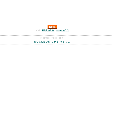
XML
RSS v2.0
|
atom v0.3
POWERED BY
NUCLEUS CMS V3.71