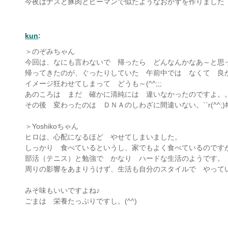
今夜はナスと豚肉とピーマンで似たようなおかずを作りました
kun
:
＞のぞみちゃん
今回は、なにも言わないで 帰ったら どんなんかなあ～と思
帰ってきたのが、ぐったりしていた 午前中では なくて 良
イメージ狂わせてしまって どうも～(^^;;;
あのころは まだ 確かに清純には 違いなかったのですよ。
その後 変わったのは ＤＮＡのしわざに間違いない。``r(^^;)ﾎﾟ
＞Yoshikoちゃん
ヒロは、心配になるほど やせてしまいました。
しっかり 食べているというし、家でもよく食べているのです
部活（テニス）と勉強で かなり ハードな生活のようです。
周りの影響をあまりうけず、生活も自分のスタイルで やって
みそ味もいいですよね♪
ごまは 栄養たっぷりですし。(^^)