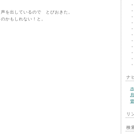
え声を出しているので とびおきた。
るのかもしれない！と。
ナ
リ
検