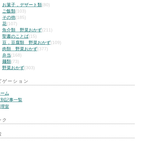
お菓子，デザート類
(80)
ご飯類
(103)
その他
(185)
花
(107)
魚介類 野菜おかず
(211)
聖書のことば
(15)
豆，豆腐類 野菜おかず
(109)
肉類 野菜おかず
(377)
弁当
(168)
麺類
(73)
野菜おかず
(303)
ビゲーション
ホーム
月別記事一覧
管理室
ンク
索