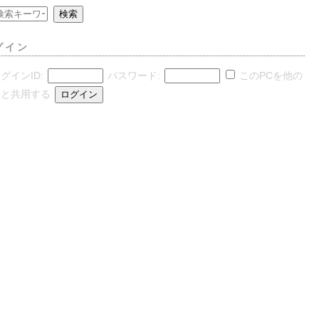
グイン
グインID:
パスワード:
このPCを他の
人と共用する