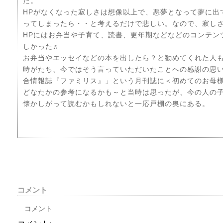
た。
HPがなくなった寂しさは想像以上で、悪夢となって夢に出
ってしまったら・・と考えるだけで悲しい。なので、寂し
HPにはお弁当や子育て、読書、更年期などなどのコンテン
しかった♬
お弁当やエッセイなどの本を出したら？と勧めてくれた人
時がたち、今ではそう言っていただいたことへの感謝の思
合情報誌『ファミリス』」という月刊誌に＜初めてのお母
どなたかの参考になるかも～と当時は思ったが、今の人の
懐かしがって読むかもしれないと一応戸棚の奥にある。
コメント
コメント