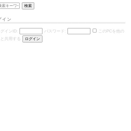
グイン
グインID:
パスワード:
このPCを他の
人と共用する