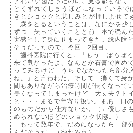
きれいな歯だったのに、見る影もなく
とくずれてしまうほどになっているで
きとショックと悲しみとが押しよせて
歳をとるということは、なにかを少
ずつ 失っていくことと前 本で読ん
実感として身にせまってきた。緑内障
そうだったので、今回 2回目。
歯科医院に行くと、「もう ぼろぼろ
来て良かったよ、なんとか石膏で固め
ってみるけど、うちでなかったら部分
ね。」と言われた。そして、痛くて身
間もありながら治療時間が長くなって
長くなってしまったけど 大丈夫？ト
と・・・まるで年寄り扱い。まあ 口
のものだから仕方ないか。（←優しさ
められないほどのショック状態。）
もって数年で、だめになったら 部分
んだそうだ。（やれやれ）