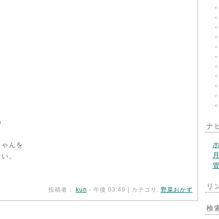
の
ナ
ちゃんを
ない。
リ
投稿者：
kun
- 午後 03:49 | カテゴリ:
野菜おかず
検