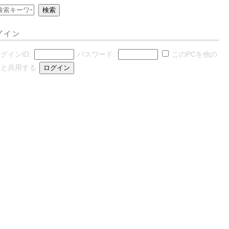
グイン
グインID:
パスワード:
このPCを他の
人と共用する