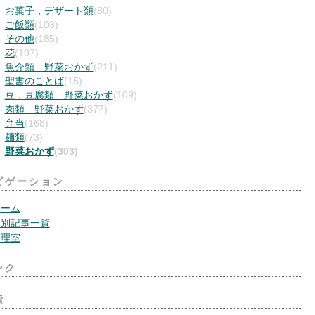
お菓子，デザート類
(80)
ご飯類
(103)
その他
(185)
花
(107)
魚介類 野菜おかず
(211)
聖書のことば
(15)
豆，豆腐類 野菜おかず
(109)
肉類 野菜おかず
(377)
弁当
(168)
麺類
(73)
野菜おかず
(303)
ビゲーション
ホーム
月別記事一覧
管理室
ンク
索