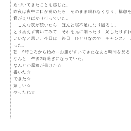
近づいてきたことを感じた。
昨夜は夜中に目が覚めたら そのまま眠れなくなり、構想
寝がえりばかり打っていた。
こんな夜が続いたら ほんと寝不足になり困るし。
とりあえず書いてみて それを元に削ったり 足したりす
いいなと思い、今日は 終日 ひとりなので チャンス♪ 
った。
朝 9時ごろから始め～お腹がすいてきたなあと時間を見る
なんと 午後2時過ぎになっていた。
なんとか原稿が書けた☆
書いた☆
できた☆
嬉しい☆
やったね☆