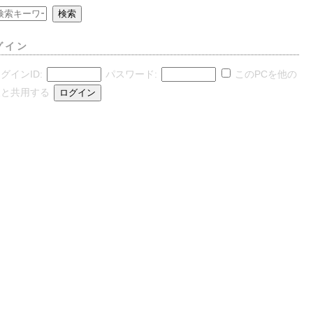
グイン
グインID:
パスワード:
このPCを他の
人と共用する