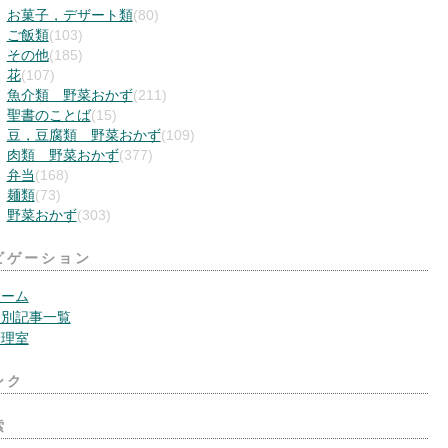
お菓子，デザート類
(80)
ご飯類
(103)
その他
(185)
花
(107)
魚介類 野菜おかず
(211)
聖書のことば
(15)
豆，豆腐類 野菜おかず
(109)
肉類 野菜おかず
(377)
弁当
(168)
麺類
(73)
野菜おかず
(303)
ビゲーション
ホーム
月別記事一覧
管理室
ンク
索