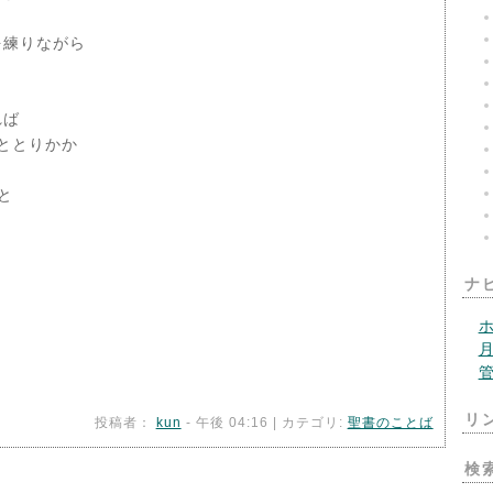
を練りながら
れば
ととりかか
と
ナ
リ
投稿者：
kun
- 午後 04:16 | カテゴリ:
聖書のことば
検