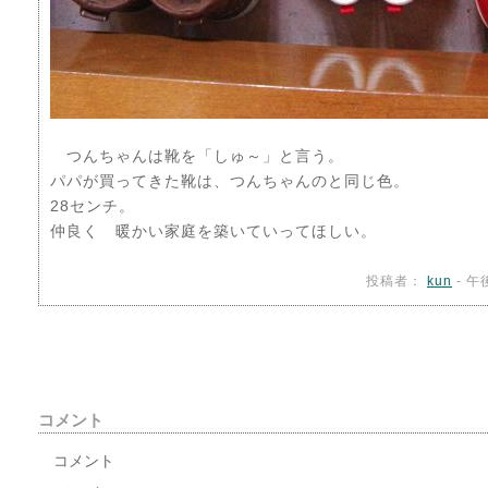
つんちゃんは靴を「しゅ～」と言う。
パパが買ってきた靴は、つんちゃんのと同じ色。
28センチ。
仲良く 暖かい家庭を築いていってほしい。
投稿者：
kun
- 午
コメント
コメント