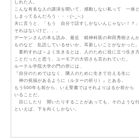
しれた人。
こんな有名な人の講演を聞いて、感動しない私って 一体
しまってるんだろう・・・(~_~;)
夫に言うと、「もう 自分で話すしかないんじゃない！？
それはないけど。。。
デーケンさんの本も読み、最近 精神科医の和田秀樹さん
ものなど 乱読しているせいか、耳新しいことがなかった
要約すれば～よく生きるとは、人のために役に立つ生き
ことだったと思う。ユーモアの大切さも言われていた。
ルーテル学院大学の門の所には、
『自分のためではなく、隣人のために生きて仕える生に
神の祝福があるように（ルターの祈り）』とある。
もう500年も前から、いえ聖書ではそれよりはるか前から
いることだ。
目にしたり 聞いたりすることがあっても、そのような行
といえば、下を向くしかない。