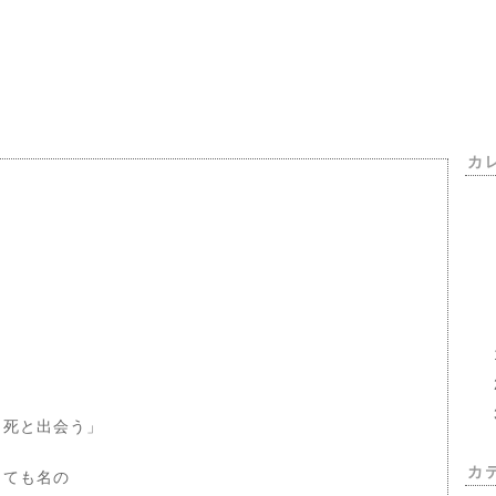
カ
き死と出会う」
カ
っても名の