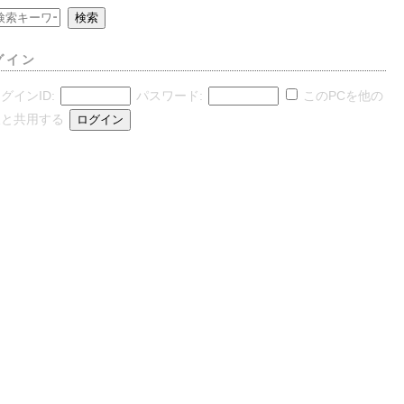
グイン
グインID:
パスワード:
このPCを他の
人と共用する