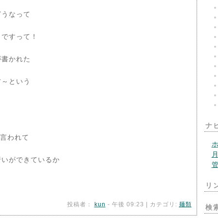
どうなって
」ですって！
が書かれた
。
方～という
ナ
 言われて
いができているか
リ
投稿者：
kun
- 午後 09:23 | カテゴリ:
麺類
検