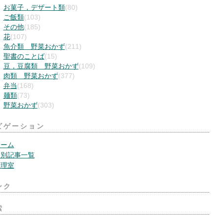
お菓子，デザート類
(80)
ご飯類
(103)
その他
(185)
花
(107)
魚介類 野菜おかず
(211)
聖書のことば
(15)
豆，豆腐類 野菜おかず
(109)
肉類 野菜おかず
(377)
弁当
(168)
麺類
(73)
野菜おかず
(303)
ビゲーション
ホーム
月別記事一覧
管理室
ンク
索