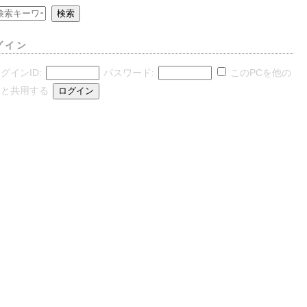
グイン
グインID:
パスワード:
このPCを他の
人と共用する