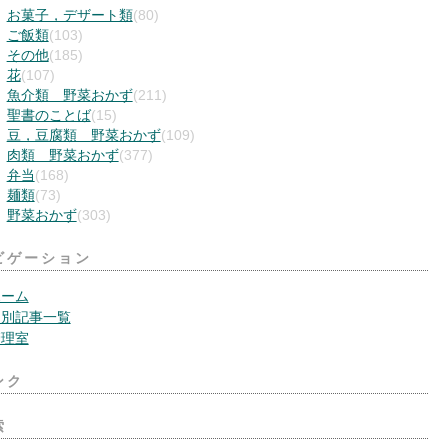
お菓子，デザート類
(80)
ご飯類
(103)
その他
(185)
花
(107)
魚介類 野菜おかず
(211)
聖書のことば
(15)
豆，豆腐類 野菜おかず
(109)
肉類 野菜おかず
(377)
弁当
(168)
麺類
(73)
野菜おかず
(303)
ビゲーション
ホーム
月別記事一覧
管理室
ンク
索