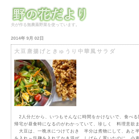
夫が作る無農薬野菜を使っています。
2014年 9月 02日
大豆唐揚げときゅうり中華風サラダ
2人分だから、いつもそんなに時間をかけないで、食べる
帰宅が昼食時になるのがわかっていて、珍しく 料理意欲
大豆は、一晩水につけておき 半分は煮物にして、あと半
を入れ～塩麹を入れてかき混ぜ しばらく置いたのに、小