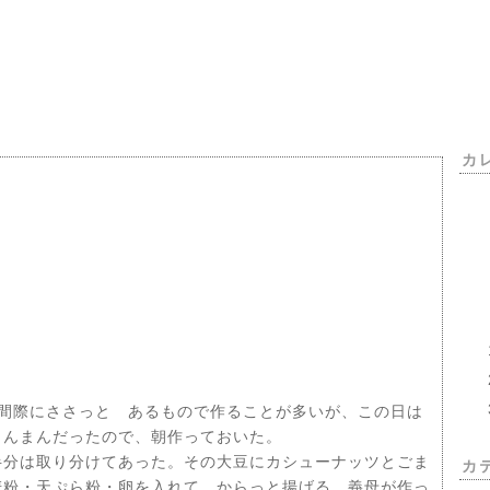
カ
間際にささっと あるもので作ることが多いが、この日は
まんまんだったので、朝作っておいた。
分は取り分けてあった。その大豆にカシューナッツとごま
カ
麦粉・天ぷら粉・卵を入れて からっと揚げる。義母が作っ