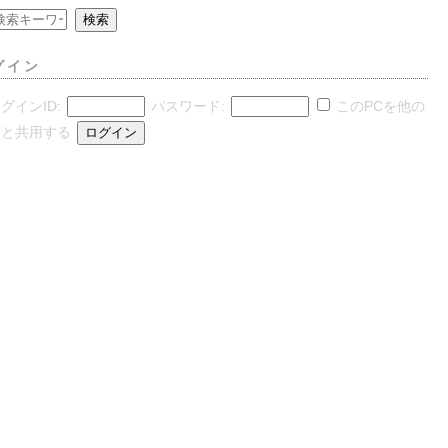
グイン
グインID:
パスワード:
このPCを他の
人と共用する