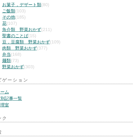
お菓子，デザート類
(80)
ご飯類
(103)
その他
(185)
花
(107)
魚介類 野菜おかず
(211)
聖書のことば
(15)
豆，豆腐類 野菜おかず
(109)
肉類 野菜おかず
(377)
弁当
(168)
麺類
(73)
野菜おかず
(303)
ビゲーション
ホーム
月別記事一覧
管理室
ンク
索