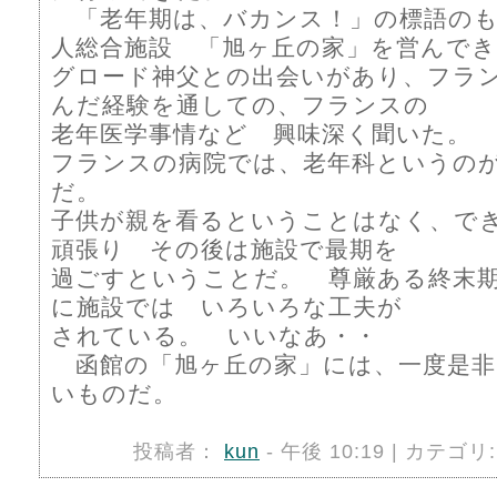
「老年期は、バカンス！」の標語のも
人総合施設 「旭ヶ丘の家」を営んで
グロード神父との出会いがあり、フラ
んだ経験を通しての、フランスの
老年医学事情など 興味深く聞いた。
フランスの病院では、老年科というの
だ。
子供が親を看るということはなく、で
頑張り その後は施設で最期を
過ごすということだ。 尊厳ある終末
に施設では いろいろな工夫が
されている。 いいなあ・・
函館の「旭ヶ丘の家」には、一度是非
いものだ。
投稿者：
kun
- 午後 10:19 | カテゴリ