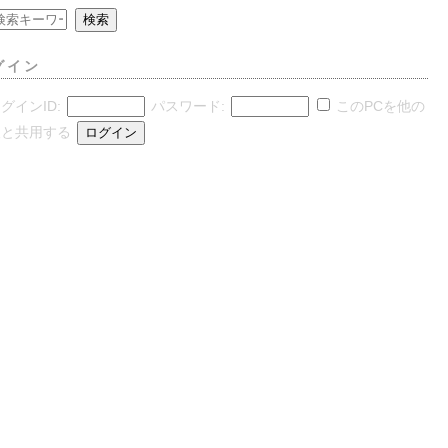
グイン
グインID:
パスワード:
このPCを他の
人と共用する