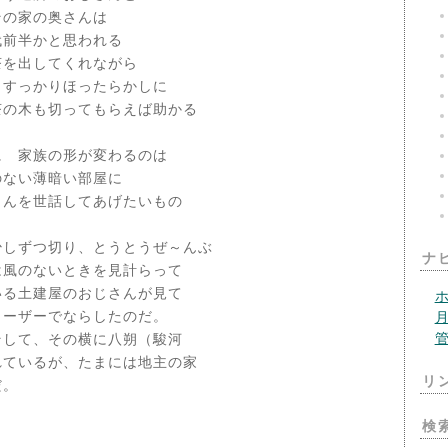
その家の奥さんは
代前半かと思われる
茶を出してくれながら
、すっかりほったらかしに
茶の木も切ってもらえば助かる
。
 家族の形が変わるのは
のない薄暗い部屋に
さんを世話してあげたいもの
しずつ切り、とうとうぜ～んぶ
ナ
は風のないときを見計らって
いる土建屋のおじさんが見て
トーザーでならしたのだ。
して、その横に八朔（駿河
れているが、たまには地主の家
リ
だ。
検