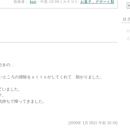
投稿者：
kun
- 午前 10:08 | カテゴリ:
お菓子，デザート類
ロ
ロ
行きの…
ないところの掃除をｏｔｔｏがしてくれて 助かりました。
ていました。
す。
気持ちで帰ってきました。
(2009年 1月 05日 午前 10:34)