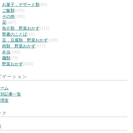
お菓子，デザート類
(80)
ご飯類
(103)
その他
(185)
花
(107)
魚介類 野菜おかず
(211)
聖書のことば
(15)
豆，豆腐類 野菜おかず
(109)
肉類 野菜おかず
(377)
弁当
(168)
麺類
(73)
野菜おかず
(303)
ビゲーション
ホーム
月別記事一覧
管理室
ンク
索