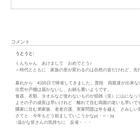
コメント
うとうと:
くんちゃん あけまして おめでとう♪
＞時代とともに 家族の形が変わるのは自然の姿だけれど、先
暮れから 4泊5日で帰省してきました。普段 両親達が出来
出窓や戸棚は届かないし、お鍋も重いようです。
食器、衣類、タオルなど使わないものが煩雑（笑）に山になっ
よその子の成長は早いけれど 離れて住む両親の老いも早いで
隣家に住む弟家族、老老介護、実家問題は年を越え さみしい
さてと 今年もどう励ましていこうかなp(・∩・)q
↑温かな皆さんの気持ちに 反省・・・