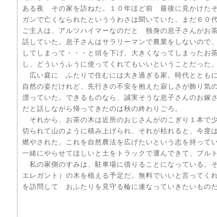
ある夜 その家を訪ねた。１０年ほど前 最後に見かけた
ガンで亡くなられたといううわさは聞いていた。まだ６０
ご主人は、アルツハイマーなのだと 独身の息子さんがお
話していた。息子さんはサラリーマンで農業をしないので
してしまって・・・と頭を下げ、大きくなってしまったお
し、どういうふうに使ってくれてもいいということだった
広い庭に ふたりで住むには大き過ぎる家。時代とともに
自然の姿だけれど、先行きの不安を抱えた寂しさが飾り気
漂っていた。できるものなら、誠実そうな息子さんのお嫁
だと話しながら帰ってきたのは秋の終わりごろ。
それから、お茶の木は近所のおじさんがのこぎり１本で少
切られて山のように積み上げられ、それが枯れると、今度
燃やされた。これを自然農法を広げたいという志を持って
一緒にやらせてほしいと土をトラックで運んできて、ブル
私の家側のすみは、駐車場に借りることになっている。そ
エレガント）の木を植える予定だ。無料でいいと言ってく
を訪問して おふたりを見守る輪に連なっていきたいもの