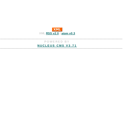
XML
RSS v2.0
|
atom v0.3
POWERED BY
NUCLEUS CMS V3.71