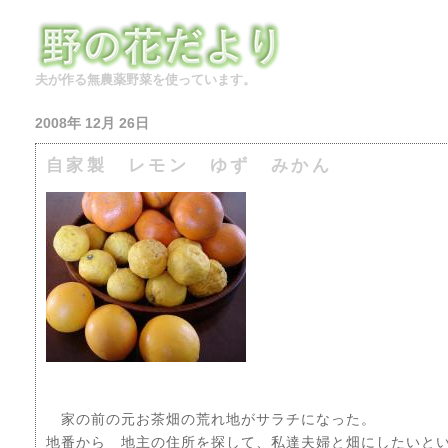
夫が作る無農薬野菜を使っています。
2008年 12月 26日
自家製 レモン ゆず みかん
家の前の元お茶畑の荒れ地がサラチになった。
地番から 地主の住所を探して、私達夫婦と畑にしたいと