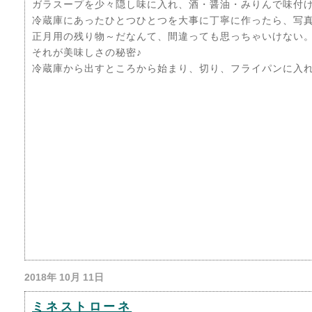
ガラスープを少々隠し味に入れ、酒・醤油・みりんで味付
冷蔵庫にあったひとつひとつを大事に丁寧に作ったら、写
正月用の残り物～だなんて、間違っても思っちゃいけない
それが美味しさの秘密♪
冷蔵庫から出すところから始まり、切り、フライパンに入
2018年 10月 11日
ミネストローネ