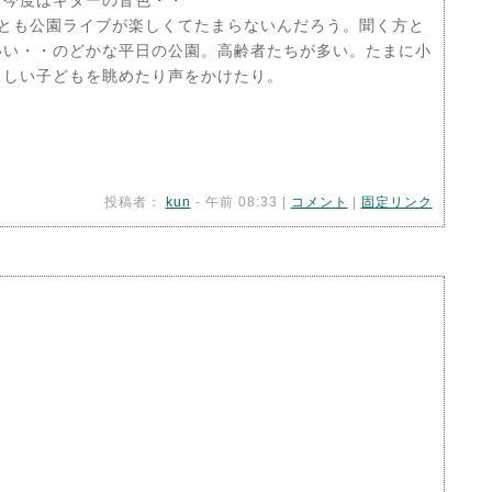
、今度はギターの音色・・
とも公園ライブが楽しくてたまらないんだろう。聞く方と
いい・・のどかな平日の公園。高齢者たちが多い。たまに小
らしい子どもを眺めたり声をかけたり。
投稿者：
kun
- 午前 08:33 |
コメント
|
固定リンク