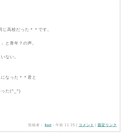
と同じ高校だった＊＊です。
」と青年？の声。
違いない。
。
んになった＊＊君と
た(^_^)
投稿者：
kun
- 午前 11:35 |
コメント
|
固定リンク