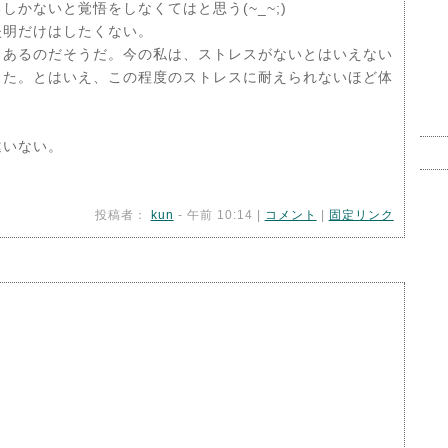
かないと覚悟をしなくてはと思う(~_~;)
失明だけはしたくない。
あるのだそうだ。今の私は、ストレスがないとはいえない
った。とはいえ、この程度のストレスに耐えられないほど体
違いない。
投稿者：
kun
- 午前 10:14 |
コメント
|
固定リンク