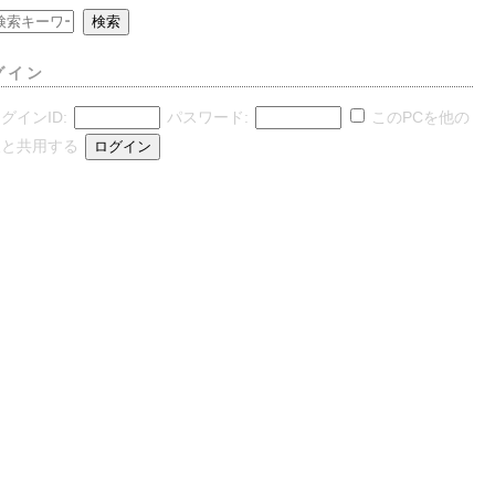
グイン
グインID:
パスワード:
このPCを他の
人と共用する