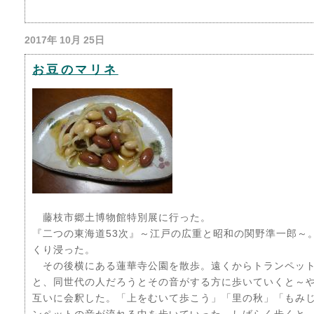
2017年 10月 25日
お豆のマリネ
藤枝市郷土博物館特別展に行った。
『二つの東海道53次』～江戸の広重と昭和の関野準一郎～
くり浸った。
その後横にある蓮華寺公園を散歩。遠くからトランペット
と、同世代の人だろうとその音がする方に歩いていくと～
互いに会釈した。「上をむいて歩こう」「里の秋」「もみ