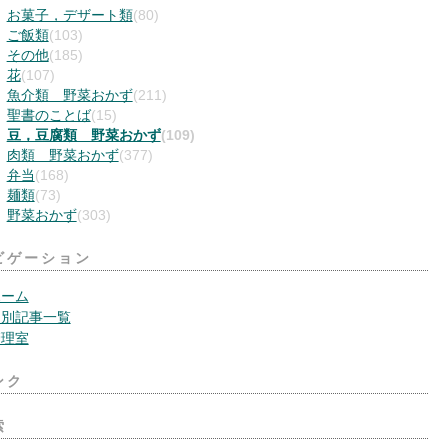
お菓子，デザート類
(80)
ご飯類
(103)
その他
(185)
花
(107)
魚介類 野菜おかず
(211)
聖書のことば
(15)
豆，豆腐類 野菜おかず
(109)
肉類 野菜おかず
(377)
弁当
(168)
麺類
(73)
野菜おかず
(303)
ビゲーション
ホーム
月別記事一覧
管理室
ンク
索