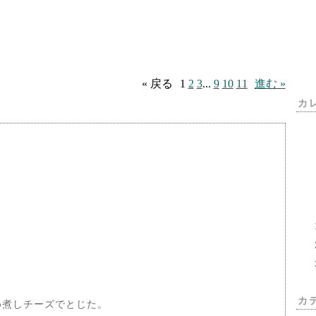
« 戻る
1
2
3
...
9
10
11
進む »
カ
カ
め煮しチーズでとじた。