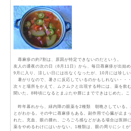
蕁麻疹の約7割は、原因が特定できないのだという。
友人の通夜の次の日（8月11日）から、毎日蕁麻疹が出始
9月に入り、涼しい日には出なくなったが、10月には珍し
暑がりなので、暑さに反応しているのかもしれない・・・
次々と場所をかえて、ムクムクと出現する時には、薬を飲
聞いた。8時頃になるとまぶたや唇にまでできはじめた。こ
昨年暮れから、緑内障の眼薬を2種類 朝晩さしている。
とがわかる。その中に蕁麻疹もある。副作用で心臓が止ま
れた。充血、眼の腫れ、ごろごろ感などがある場合は医師
薬をやめるわけにはいかない。1種類は、眼の周りにシミが