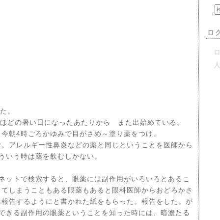
ロ
ロ
めた。
いほどの暑い日になったあたりから また出始めている。
今朝4時ごろかゆみで目がさめ～塗り薬をつけ。
む。アレルギー性鼻炎などの薬と同じということを医師から
ういう時は薬を飲むしかない。
ネットで検索すると、眼薬には副作用がいろいろとあるこ
ってしまうこともある眼薬もあると眼科医師からおどろかさ
に報告するようにと書かれた紙をもらった。報告をした。が
できる副作用の眼薬ということを知った時には、暗澹たる