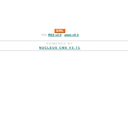
XML
RSS v2.0
|
atom v0.3
POWERED BY
NUCLEUS CMS V3.71