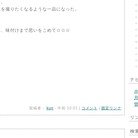
け。
真を撮りたくなるような一品になった。
。
れ、味付けまで思いをこめて☆☆☆
ナ
投稿者：
kun
- 午前 10:01 |
コメント
|
固定リンク
リ
検