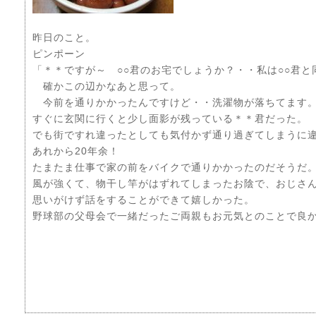
昨日のこと。
ピンポーン
「＊＊ですが～ ○○君のお宅でしょうか？・・私は○○君
確かこの辺かなあと思って。
今前を通りかかったんですけど・・洗濯物が落ちてます。
すぐに玄関に行くと少し面影が残っている＊＊君だった。
でも街ですれ違ったとしても気付かず通り過ぎてしまうに
あれから20年余！
たまたま仕事で家の前をバイクで通りかかったのだそうだ
風が強くて、物干し竿がはずれてしまったお陰で、おじさ
思いがけず話をすることができて嬉しかった。
野球部の父母会で一緒だったご両親もお元気とのことで良かっ