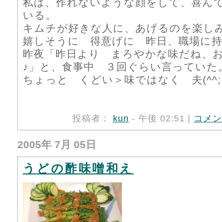
私は、作れないような顔をして、喜ん
いる。
キムチが好きな人に、あげるのを楽
嬉しそうに 得意げに 昨日、職場に
昨夜「昨日より まろやかな味だね、
♪」と、食事中 ３回ぐらい言っていた
ちょっと くどい＞味ではなく 夫(^^;;
投稿者：
kun
- 午後 02:51 |
コメン
2005年 7月 05日
うどの酢味噌和え