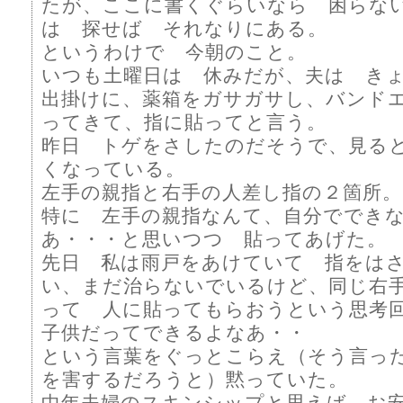
たが、ここに書くぐらいなら 困らな
は 探せば それなりにある。
というわけで 今朝のこと。
いつも土曜日は 休みだが、夫は き
出掛けに、薬箱をガサガサし、バンド
ってきて、指に貼ってと言う。
昨日 トゲをさしたのだそうで、見る
くなっている。
左手の親指と右手の人差し指の２箇所。
特に 左手の親指なんて、自分ででき
あ・・・と思いつつ 貼ってあげた。
先日 私は雨戸をあけていて 指をは
い、まだ治らないでいるけど、同じ右
って 人に貼ってもらおうという思考
子供だってできるよなあ・・
という言葉をぐっとこらえ（そう言っ
を害するだろうと）黙っていた。
中年夫婦のスキンシップと思えば、お