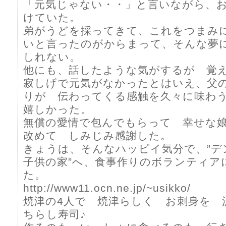
「元気じゃない・・」と言いながら、
けていた。
弟がうどを採ってきて、これをつまみ
いと言ったのがからまって、そんな夢
しれない。
他にも、話したような気がするが 覚
寂しげで元気がなかったとはいえ、父
りが 伝わってくる感触を久々に味わ
嬉しかった。
無償の愛情で包んでもらって 幸せな
改めて しみじみ感謝した。
きょうは、そんなハッピイ気分で、”
子供の家”へ、食事作りのボランティア
た。
http://www11.ocn.ne.jp/~usikko/
焼津の4人で 焼津らしく お刺身を 
ちらし寿司♪