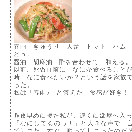
春雨 きゅうり 人参 トマト ハム
どう。
醤油 胡麻油 酢を合わせて 和える。
以前、死ぬ直前に なにか食べること
時 なに食べたいか？という話を家族
った。
私は「春雨♪」と答えた。食感が好き！
昨夜早めに寝た私が、遅くに部屋へ入
「なにしてるのっ！」と大きな声で 
て）また すぐ 眠ってしまったのだ