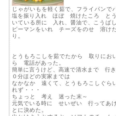
じゃがいもを軽く茹で、フライパンで
塩を振り入れ ほぼ 焼けたころ と
いている所に 入れ、醤油で、こうば
ピーマンをいれ チーズをのせ 溶け
り。
とうもろこしを茹でたから 取りにお
ら 電話があった。
簡単に言うけど、高速で清水まで 行
０分ほどの実家までは
なかなか 遠くて、とうもろこしぐら
れず・・・
ちょっと 考え 迷った末～
元気でいる時に せいぜい 行ってあ
とに決めた。