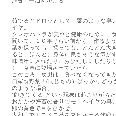
海苔 醤油をかける。
茹でるとドロッとして、薬のような臭
イヤ。
クレオパトラが美容と健康のために 
聞いて、１０年ぐらい前から 作るよ
葉を採っても 採っても、どんどん大
ると、ほんとに身体に良さそうな気が
味噌汁に入れたり、おひたしにしたり
し 食卓に登場させていたら
このごろ、次男は、食べなくなってき
自家製野菜「(同じもの）ばっかりどっ
のような場合、
”飽きてくる”という現象は起こりがち
おかかや海苔の香りでモロヘイヤの臭
卵の黄色で目をひかせ、
大和芋でドロドロ感をマヒさせる作戦♪