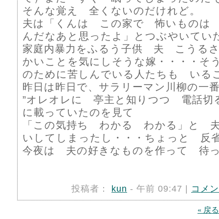
そんな覚え 全くないのだけれど。
夫は「くんは この家で 怖いものは
んだなあと思ったよ」とつぶやいてい
家庭内暴力をふるう子供 夫 こうる
かいことを気にしそうな嫁・・・・そ
のために苦しんでいる人たちも いる
昨日は昨日で、サラリーマン川柳の一
”オレオレに 亭主と知りつつ 電話切
に載っていたのを見て
「この気持ち わかる わかる」と 
いしてしまったし・・・ちょっと 反
今夜は 夫の好きなものを作って 待
投稿者：
kun
- 午前 09:47 |
コメン
« 戻る