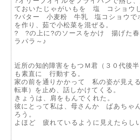
?オリーブオイルをフライパンで熱し、
ておいたじゃがいもを 塩 コショウ
?バター 小麦粉 牛乳 塩コショウで
を作り、茹で小松菜を混ぜる。
? ?の上に?のソースをかけ 揚げた
ラパラ～♪
近所の知的障害をもつＭ君（３０代後半
も素直に 行動する。
家の前を通りかかって 私の姿が見え
転車）を止め、話しかけてくる。
きょうは、肩をもんでくれた。
彼にとって私は、母さんか ばあちゃ
ろう。
よほど 疲れているように見えたらしい。(