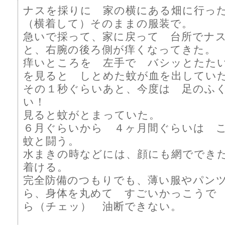
ナスを採りに 家の横にある畑に行っ
（横着して）そのままの服装で。
急いで採って、家に戻って 台所でナ
と、右腕の後ろ側が痒くなってきた。
痒いところを 左手で バシッとたた
を見ると しとめた蚊が血を出してい
その１秒ぐらいあと、今度は 足のふ
い！
見ると蚊がとまっていた。
６月ぐらいから ４ヶ月間ぐらいは 
蚊と闘う。
水まきの時などには、顔にも網ででき
着ける。
完全防備のつもりでも、薄い服やパン
ら、身体を丸めて すごいかっこうで
ら（チェッ） 油断できない。