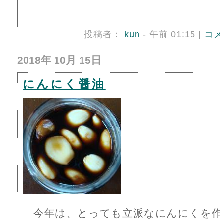
投稿者：
kun
- 午前 01:15 |
コ
2018年 10月 15日
にんにく醤油
今年は、とっても立派なにんにくを