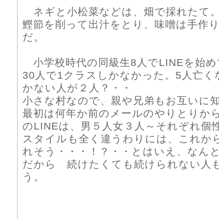
ネギと小松菜などは、畑で採れたて
鰹節を削って出汁をとり、味噌は手作
だ。
小学校時代の同級生8人でLINEを始
30人で1クラスしかなかった。5人亡
かない人が２人？・・
小さな村なので、親や兄弟もお互いに
最初は何年か前のメールのやりとりか
のLINEは、男５人女３人～それぞれ個
スタイルも全く違うわりには、これか
れそう・・・！？・・とはいえ、なんと
だから 続けたくても続けられない人
う。