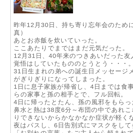
昨年12月30日、持ち寄り忘年会のため
真）
あとお赤飯を炊いていった。
ここあたりでまではまだ元気だった。
12月31日、40年来のつきあいだった
覚悟はしていたもののとうとう・・・
31日生まれの弟への誕生日メッセージ
がぎりぎりになってしまった。
1日に息子家族が帰省し、4日までは食
らの家事と孫の相手とで、フル回転。
4日に帰ったとたん、孫の風邪をもらっ
鼻水と熱は38度6分～布団の中であれ
りできないからかなかなか症状が軽く
夜はパスし、6日告別式にマスクをして
「お別れの言葉」をご主人から頼まれ