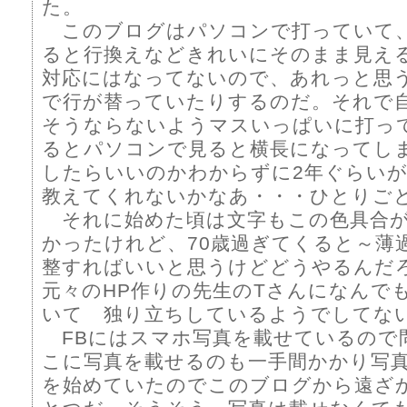
た。
このブログはパソコンで打っていて
ると行換えなどきれいにそのまま見え
対応にはなってないので、あれっと思
で行が替っていたりするのだ。それで
そうならないようマスいっぱいに打っ
るとパソコンで見ると横長になってし
したらいいのかわからずに2年ぐらい
教えてくれないかなあ・・・ひとりご
それに始めた頃は文字もこの色具合が
かったけれど、70歳過ぎてくると～薄
整すればいいと思うけどどうやるんだ
元々のHP作りの先生のTさんになんで
いて 独り立ちしているようでしてな
FBにはスマホ写真を載せているので
こに写真を載せるのも一手間かかり写
を始めていたのでこのブログから遠ざ