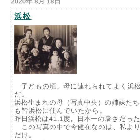
2020年 8月 18日
浜松
子どもの頃、母に連れられてよく浜松
だ。
浜松生まれの母（写真中央）の姉妹た
も皆浜松に住んでいたから。
昨日浜松は41.1度。日本一の暑さだっ
この写真の中で今健在なのは、私より
だけ。