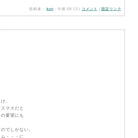
投稿者：
kun
- 午後 08:13 |
コメント
|
固定リンク
っけ。
リスマスだと
ちの要望にも
のでしかない。
ャム・・・に