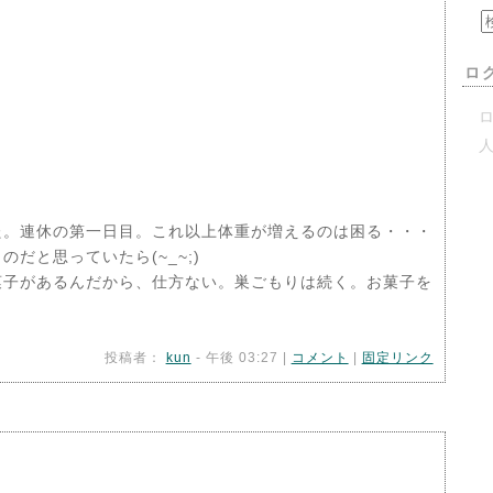
ロ
ロ
。連休の第一日目。これ以上体重が増えるのは困る・・・
だと思っていたら(~_~;)
菓子があるんだから、仕方ない。巣ごもりは続く。お菓子を
投稿者：
kun
- 午後 03:27 |
コメント
|
固定リンク