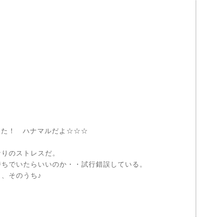
。
だった！ ハナマルだよ☆☆☆
なりのストレスだ。
持ちでいたらいいのか・・試行錯誤している。
、そのうち♪