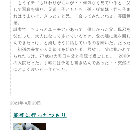
もうイチゴも終わりが近いが・・何気なく見ていると、父
して写真を撮り、兄弟・子どもたち・孫・従姉妹・姪っ子
れはうまいぞ、きっと」と兄。「会ってみたいねぇ。雰囲
感。
誠実で、ちょっとユーモアがあって 優しかった父。風邪
父だった。大人になって歩いているとき、父の腕に腕を回
んできたっけ」と嬉しそうに話しているのを聞いた。たっ
初孫の長女が人見知りを始めた頃、帰省し、父に抱かれて
られたっけ。77歳の大晦日を父と病院で過ごした。「200
の入院だった。手帳には予定も書き込んであった・・突然
ほどよく泣いた一年だった。
2021年 4月 29日
能登に行ったつもり