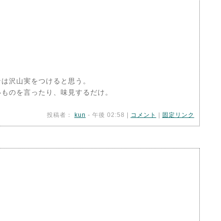
ンは沢山実をつけると思う。
いものを言ったり、味見するだけ。
投稿者：
kun
- 午後 02:58 |
コメント
|
固定リンク