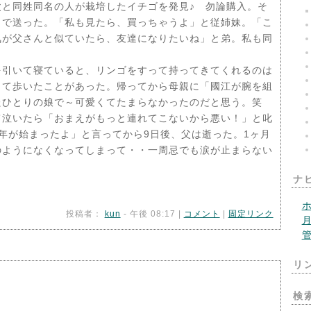
と同姓同名の人が栽培したイチゴを発見♪ 勿論購入。そ
まで送った。「私も見たら、買っちゃうよ」と従姉妹。「こ
気が父さんと似ていたら、友達になりたいね」と弟。私も同
を引いて寝ていると、リンゴをすって持ってきてくれるのは
して歩いたことがあった。帰ってから母親に「國江が腕を組
たひとりの娘で～可愛くてたまらなかったのだと思う。笑
泣いたら「おまえがもっと連れてこないから悪い！」と叱
0年が始まったよ」と言ってから9日後、父は逝った。1ヶ月
のようになくなってしまって・・一周忌でも涙が止まらない
ナ
投稿者：
kun
- 午後 08:17 |
コメント
|
固定リンク
リ
検