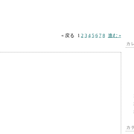
« 戻る
1
2
3
4
5
6
7
8
進む »
カ
カ