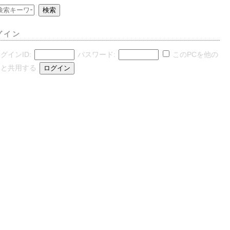
グイン
グインID:
パスワード:
このPCを他の
人と共用する