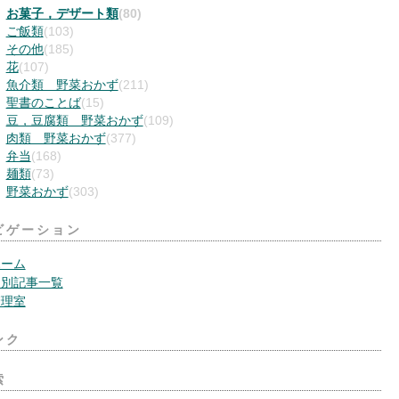
お菓子，デザート類
(80)
ご飯類
(103)
その他
(185)
花
(107)
魚介類 野菜おかず
(211)
聖書のことば
(15)
豆，豆腐類 野菜おかず
(109)
肉類 野菜おかず
(377)
弁当
(168)
麺類
(73)
野菜おかず
(303)
ビゲーション
ホーム
月別記事一覧
管理室
ンク
索