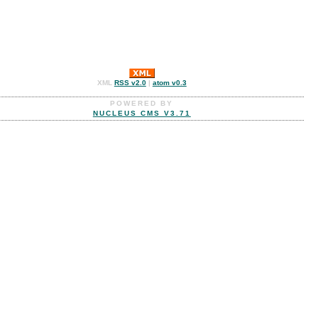
XML
RSS v2.0
|
atom v0.3
POWERED BY
NUCLEUS CMS V3.71