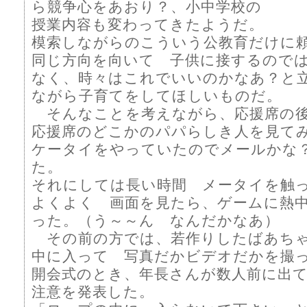
ら競争心をあおり？、小中学校の
授業内容も変わってきたようだ。
模索しながらのこういう公教育だけに
同じ方向を向いて 子供に接するので
なく、時々はこれでいいのかなあ？と
ながら子育てをしてほしいものだ。
そんなことを考えながら、応援席の
応援席のどこかのパパらしき人を見て
ケータイをやっていたのでメールかな
た。
それにしては長い時間 メータイを触
よくよく 画面を見たら、ゲームに熱
った。（う～～ん なんだかなあ）
その前の方では、若作りしたばあち
中に入って 写真だかビデオだかを撮
開会式のとき、年長さんが数人前に出
注意を発表した。