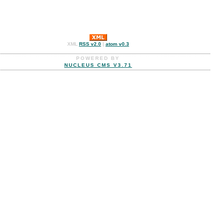
XML
RSS v2.0
|
atom v0.3
POWERED BY
NUCLEUS CMS V3.71