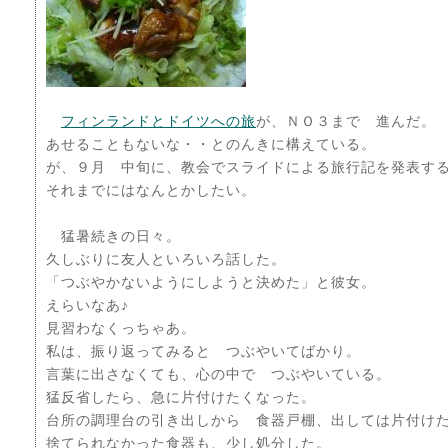
フィンランドとドイツへの旅
が、ＮＯ３まで 進んだ。
あせることもないな・・とのんきに構えている。
が、９月 中旬に、教会でスライドによる旅行記を発表す
それまでにはなんとかしたい。
猛暑続きの日々。
久しぶりに友人といろいろ話した。
「つぶやかないようにしようと決めた」と彼女。
えらいなあ♪
見習わなくっちゃあ。
私は、振り返ってみると つぶやいてばかり。
言葉に出さなくても、心の中で つぶやいている。
猛反省したら、急に片付けたくなった。
台所の調理台の引き出しから 食器戸棚、出しては片付け
捨てられなかった食器も、少し処分した。