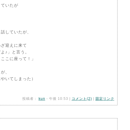
っていたが
 話していたが、
わざ迎えに来て
よ♪」と言う。
 ここに座って！」
るが、
ぶやいてしまった）
投稿者：
kun
- 午後 10:53 |
コメント(2)
|
固定リンク