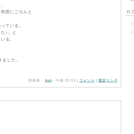
た。
お布団にごろんと
ロ
ロ
眠っている。
た♪」と
ている。
きました。
投稿者：
kun
- 午後 05:19 |
コメント
|
固定リンク