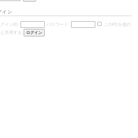
グイン
グインID:
パスワード:
このPCを他の
人と共用する