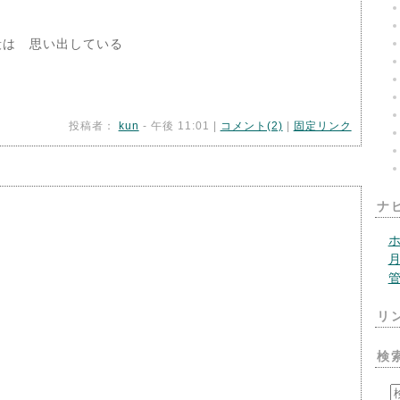
段は 思い出している
投稿者：
kun
- 午後 11:01 |
コメント(2)
|
固定リンク
ナ
リ
検