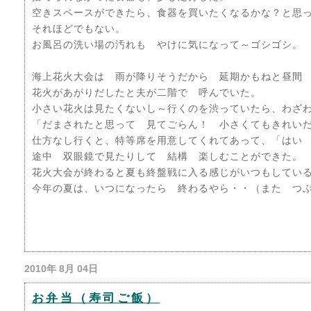
空きスペースができたら、食器を買いたくなるかな？と思
それほどでもない。
お風呂の洗い場の汚れも やけに気になって～ゴシゴシ。
海上花火大会は 雨が降りそうだから 延期かもねと昼間
花火があがりだしたと夫が二階で 呼んでいた。
小さい花火は見たくないし～行くのを渋っていたら、わざ
「だまされたと思って 見てごらん！ 小さくてもきれいだ
仕方なし行くと、特等席を用意してくれてあって、「はい
途中 双眼鏡で見たりして 結構 楽しむことができた。
花火大会が終わると夏も終盤戦に入る感じがいつもしてい
今年の夏は、いつになったら 終わるやら・・（また つ
2010年 8月 04日
お弁当（寿司ご飯）