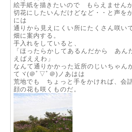
絵手紙を描きたいので もらえません
切花にしたいんだけどなど・・と声を
には
通りから見えにくい所にたくさん咲い
畑に案内する。
手入れをしていると、
「ほったらかしてあるんだから あん
えばええわ」
なんて通りかかった近所のじいちゃん
てヾ(＠ﾟ▽ﾟ＠)ノあはは
荒地でも ちょっと手をかければ、会
顔の花も咲くものだ。