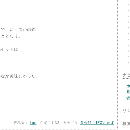
で、いくつかの鍋
こととなり。
鍋セットは
ナ
かなか美味しかった。
リ
投稿者：
kun
- 午前 11:32 | カテゴリ:
魚介類 野菜おかず
検