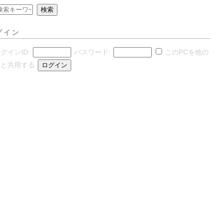
グイン
グインID:
パスワード:
このPCを他の
人と共用する