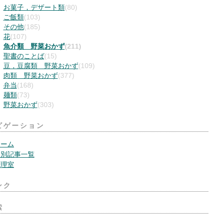
お菓子，デザート類
(80)
ご飯類
(103)
その他
(185)
花
(107)
魚介類 野菜おかず
(211)
聖書のことば
(15)
豆，豆腐類 野菜おかず
(109)
肉類 野菜おかず
(377)
弁当
(168)
麺類
(73)
野菜おかず
(303)
ビゲーション
ホーム
月別記事一覧
管理室
ンク
索