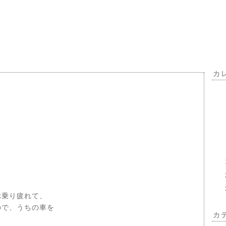
カ
ぶ乗り疲れて、
ので、うちの車を
カ