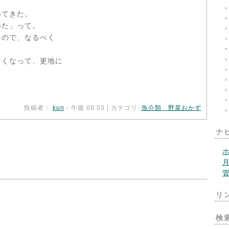
いてきた。
いた」って。
ので、なるべく
なくなって、更地に
投稿者：
kun
- 午後 08:03 | カテゴリ:
魚介類 野菜おかず
ナ
リ
検