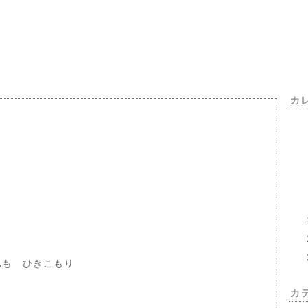
カ
も ひきこもり
カ