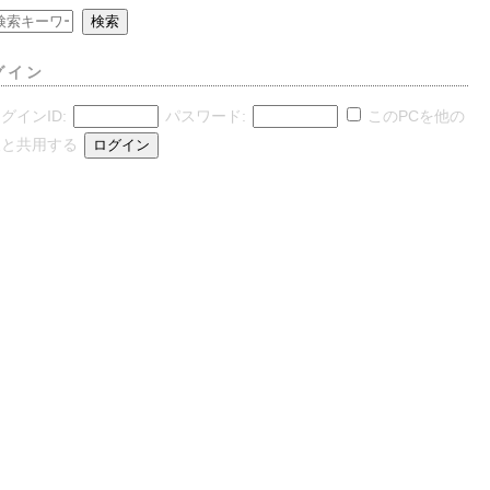
グイン
グインID:
パスワード:
このPCを他の
人と共用する