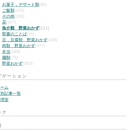
お菓子，デザート類
(80)
ご飯類
(103)
その他
(185)
花
(107)
魚介類 野菜おかず
(211)
聖書のことば
(15)
豆，豆腐類 野菜おかず
(109)
肉類 野菜おかず
(377)
弁当
(168)
麺類
(73)
野菜おかず
(303)
ビゲーション
ホーム
月別記事一覧
管理室
ンク
索