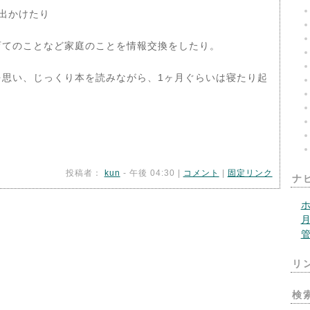
出かけたり
育てのことなど家庭のことを情報交換をしたり。
思い、じっくり本を読みながら、1ヶ月ぐらいは寝たり起
投稿者：
kun
- 午後 04:30 |
コメント
|
固定リンク
ナ
リ
検