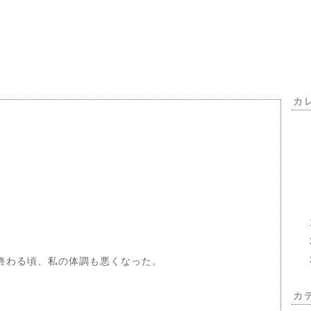
カ
終わる頃、私の体調も悪くなった。
)
カ