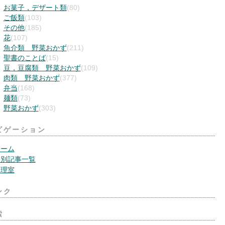
お菓子，デザート類
(80)
ご飯類
(103)
その他
(185)
花
(107)
魚介類 野菜おかず
(211)
聖書のことば
(15)
豆，豆腐類 野菜おかず
(109)
肉類 野菜おかず
(377)
弁当
(168)
麺類
(73)
野菜おかず
(303)
ビゲーション
ホーム
月別記事一覧
管理室
ンク
索