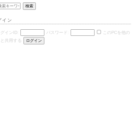
グイン
グインID:
パスワード:
このPCを他の
人と共用する