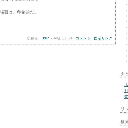
う場面は、印象的だ。
。
投稿者：
kun
- 午後 11:03 |
コメント
|
固定リンク
ナ
リ
検