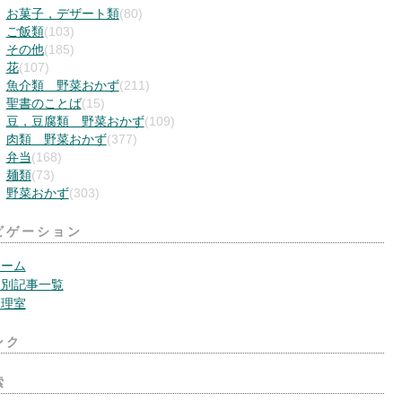
お菓子，デザート類
(80)
ご飯類
(103)
その他
(185)
花
(107)
魚介類 野菜おかず
(211)
聖書のことば
(15)
豆，豆腐類 野菜おかず
(109)
肉類 野菜おかず
(377)
弁当
(168)
麺類
(73)
野菜おかず
(303)
ビゲーション
ホーム
月別記事一覧
管理室
ンク
索