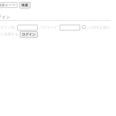
グイン
グインID:
パスワード:
このPCを他の
人と共用する