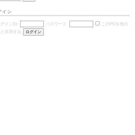
グイン
グインID:
パスワード:
このPCを他の
人と共用する