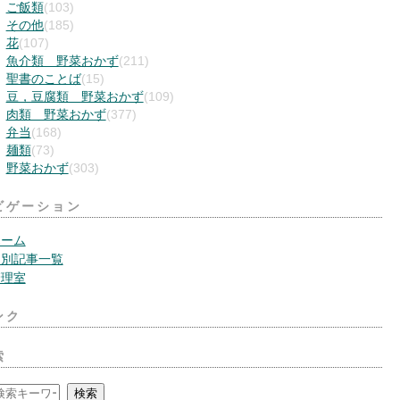
ご飯類
(103)
その他
(185)
花
(107)
魚介類 野菜おかず
(211)
聖書のことば
(15)
豆，豆腐類 野菜おかず
(109)
肉類 野菜おかず
(377)
弁当
(168)
麺類
(73)
野菜おかず
(303)
ビゲーション
ホーム
月別記事一覧
管理室
ンク
索