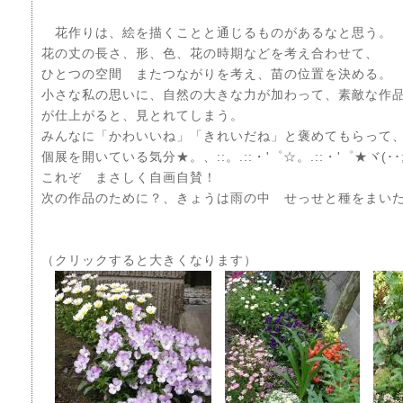
花作りは、絵を描くことと通じるものがあるなと思う。
花の丈の長さ、形、色、花の時期などを考え合わせて、
ひとつの空間 またつながりを考え、苗の位置を決める。
小さな私の思いに、自然の大きな力が加わって、素敵な作
が仕上がると、見とれてしまう。
みんなに「かわいいね」「きれいだね」と褒めてもらって
個展を開いている気分★。、::。.::・'゜☆。.::・'゜★ヾ(･･;)
これぞ まさしく自画自賛！
次の作品のために？、きょうは雨の中 せっせと種をまい
（クリックすると大きくなります）