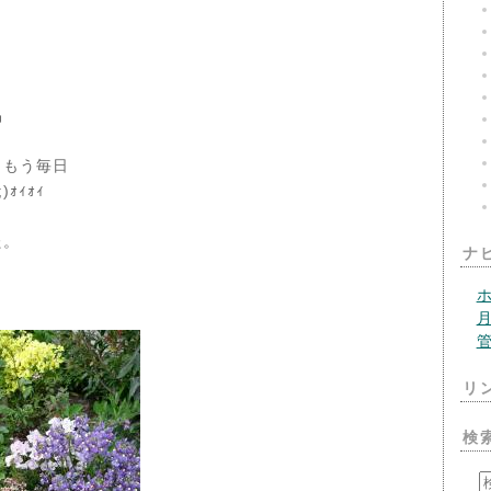
品
、もう毎日
ｫｨｫｨ
た。
ナ
リ
検