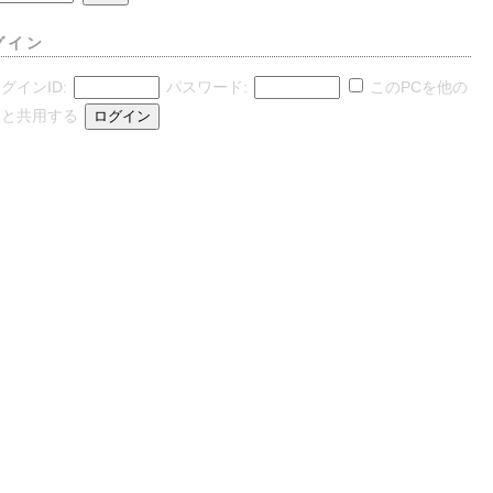
グイン
グインID:
パスワード:
このPCを他の
人と共用する