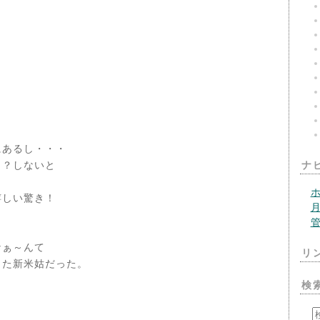
で
にあるし・・・
力？しないと
ナ
嬉しい驚き！
なぁ～んて
リ
った新米姑だった。
検