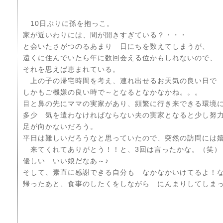
10日ぶりに孫を抱っこ。
家が近いわりには、間が開きすぎている？・・・
と会いたさがつのるあまり 日にちを数えてしまうが、
遠くに住んでいたら年に数回会える位かもしれないので、
それを思えば恵まれている。
上の子の帰宅時間を考え、連れ出せるお天気の良い日
しかもご機嫌の良い時で～となるとなかなかね。。。
目と鼻の先にママの実家があり、頻繁に行き来できる環境
多少 気を遣わなければならない夫の実家となると少し努
足が向かないだろう。
平日は難しいだろうなと思っていたので、突然の訪問には
来てくれてありがとう！！と、3回は言ったかな。（笑）
優しい いい娘だなあ～♪
そして、素直に感謝できる自分も なかなかいけてるよ！
帰ったあと、食事のしたくをしながら にんまりしてしま