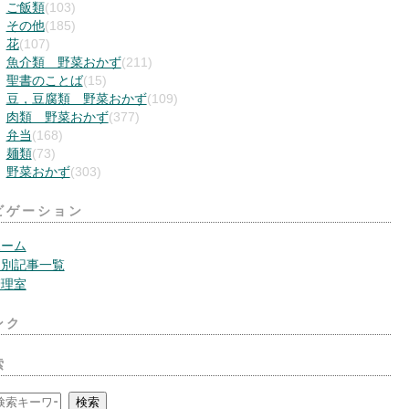
ご飯類
(103)
その他
(185)
花
(107)
魚介類 野菜おかず
(211)
聖書のことば
(15)
豆，豆腐類 野菜おかず
(109)
肉類 野菜おかず
(377)
弁当
(168)
麺類
(73)
野菜おかず
(303)
ビゲーション
ホーム
月別記事一覧
管理室
ンク
索