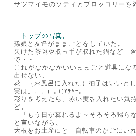
サツマイモのソティとブロッコリーを
トップの写真。
孫娘と友達がままごとをしていた。
欠けた茶碗や取っ手が取れた鍋など 
で・・
これがなかなかいいままごと道具にな
出せない。
花、（お風呂に入れた）柚子はいいと
実は。。。(+｡+)ｱﾁｬｰ｡
彩りを考えたら、赤い実を入れたい気
ど。
「もう日が暮れるよ～そろそろ帰ら
と言いながら、
大根をお土産にと 自転車のかごにい