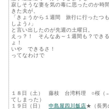
寂しそうな妻を気の毒に思ったのか時
きた夫が、
「きょうから１週間 旅行に行ったつ
しよう♪」
と言い出したのが先週の土曜日。
えっ？！ そんなあ～１週間も？でき
ょ！
いや できるさ！
ってなわけで
１８日（土） 藤枝 台湾料理 ○桜（
てしまった）
１９日（日）
中島屋四川飯店
★（長男