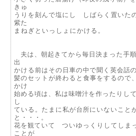
きゅ
うりを刻んで塩にし しばらく置いた
紫た
まねぎといっしょにかける。
夫は、朝起きてから毎日決まった手順
出
かける前はその日車の中で聞く英会話
髪のセットが終わると食事をするので
かけ
始める頃は、私は味噌汁を作ったりし
し
ている。たまに私が台所にいないこと
と・・・。
花を観ていて ついゆっくりしてしま
ことが