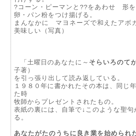
?コーン・ピーマンと??をあわせ 形
卵・パン粉をつけ揚げる。
まんなかに マヨネーズで和えたアボ
美味しい（写真）
「土曜日のあなたに～
そらいろのて
子著）
を引っ張り出して読み返している。
１９８０年に書かれたその本は、同じ
た時
牧師からプレゼントされたもの。
表紙の裏には、自筆で↓このような聖句
る。
あなたがたのうちに良き業を始められ