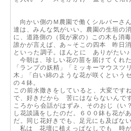
向かい側のＭ農園で働くシルバーさん
達は、みんな気がいい。農園の生垣の
に、道路側の（我が家の）この木も消
誰かが言えば、あ～そこの四本 昨日
といった調子。ほんとに ありがたい♪
今朝は、珍しい花の苗を届けてくれ
「ランプの妖精」「ミッキーマウスツ
木」「白い綿のような花が咲くという
の４鉢。
この前水撒きをしていると、大変です
で、好きだから 苦にはならないんで
ころから会話がはずみ、そのおじ（い
し花談議をしたのだ。６００鉢も花が
だ。同じ花好きでも、足元にも及ばな
私は 花壇に植えっぱなしでも 時が