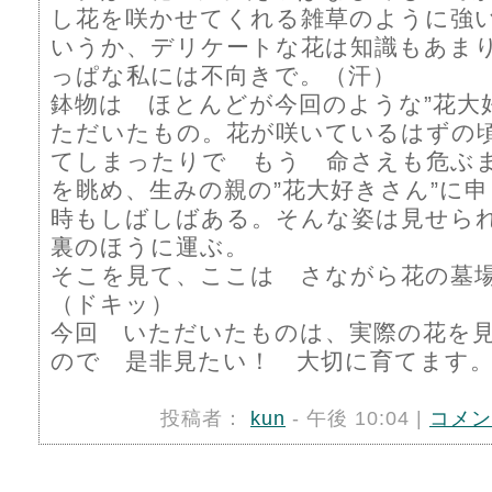
し花を咲かせてくれる雑草のように強い
いうか、デリケートな花は知識もあま
っぱな私には不向きで。（汗）
鉢物は ほとんどが今回のような”花大
ただいたもの。花が咲いているはずの
てしまったりで もう 命さえも危ぶ
を眺め、生みの親の”花大好きさん”に
時もしばしばある。そんな姿は見せら
裏のほうに運ぶ。
そこを見て、ここは さながら花の墓
（ドキッ）
今回 いただいたものは、実際の花を
ので 是非見たい！ 大切に育てます
投稿者：
kun
- 午後 10:04 |
コメン