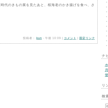
正時代のきもの展を見たあと、桜海老のかき揚げを食べ、さ
投稿者：
kun
- 午後 10:09 |
コメント
|
固定リンク
ナ
リ
検