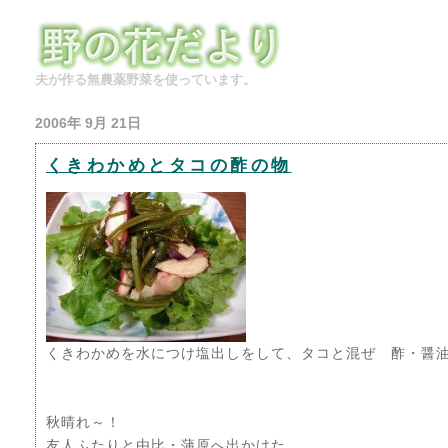
夫が作る無農薬野菜を使っています。
2006年 9月 21日
くきわかめとタコの酢の物
くきわかめを水につけ塩出しをして、タコと混ぜ 酢・醤
秋晴れ～！
友人ふたりと由比・蒲原へ出かけた。