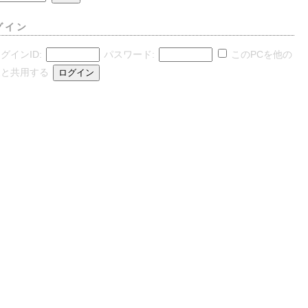
グイン
グインID:
パスワード:
このPCを他の
人と共用する