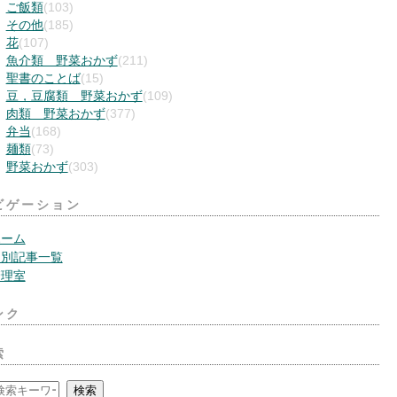
ご飯類
(103)
その他
(185)
花
(107)
魚介類 野菜おかず
(211)
聖書のことば
(15)
豆，豆腐類 野菜おかず
(109)
肉類 野菜おかず
(377)
弁当
(168)
麺類
(73)
野菜おかず
(303)
ビゲーション
ホーム
月別記事一覧
管理室
ンク
索