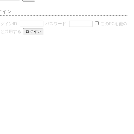
グイン
グインID:
パスワード:
このPCを他の
人と共用する