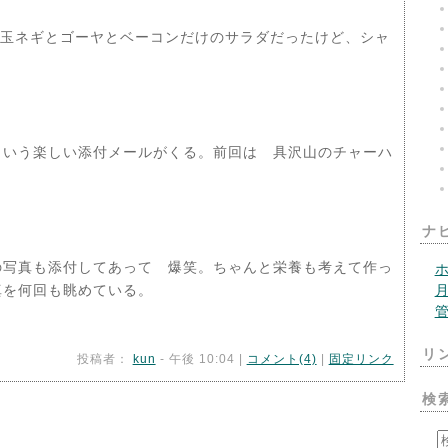
。玉ネギとゴーヤとベーコンだけのサラダだったけど、シャ
いう楽しい添付メールがくる。前回は 具沢山のチャーハ
ナ
の写真も添付してあって 爆笑。ちゃんと栄養も考えて作っ
真を何回も眺めている。
リ
投稿者：
kun
- 午後 10:04 |
コメント(4)
|
固定リンク
検