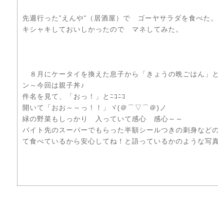
先週行った”えんや”（居酒屋）で ゴーヤサラダを食べた
キシャキしておいしかったので マネしてみた。
８月にケータイを換えた息子から「きょうの晩ごはん」と
ン～今回は親子丼♪
件名を見て、「おっ！」とﾆｺﾆｺ
開いて「おお～～っ！！」ヾ(＠⌒▽⌒＠)ノ
緑の野菜もしっかり 入っていて感心 感心～～
バイト先のスーパーでもらった半額シールつきの刺身など
て食べているから安心してね！と語っているかのような写