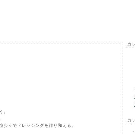
カ
く。
。
カ
糖少々でドレッシングを作り和える。