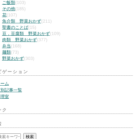
ご飯類
(103)
その他
(185)
花
(107)
魚介類 野菜おかず
(211)
聖書のことば
(15)
豆，豆腐類 野菜おかず
(109)
肉類 野菜おかず
(377)
弁当
(168)
麺類
(73)
野菜おかず
(303)
ビゲーション
ホーム
月別記事一覧
管理室
ンク
索